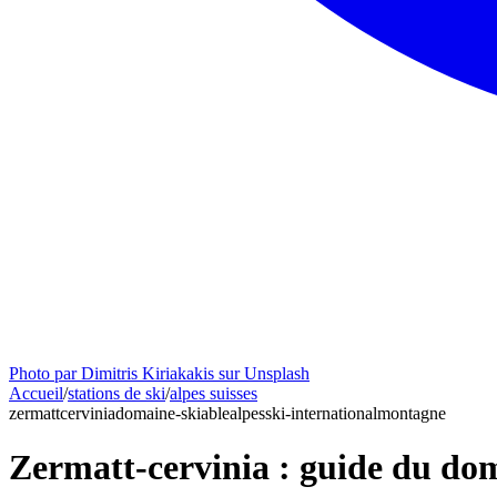
Photo par Dimitris Kiriakakis sur Unsplash
Accueil
/
stations de ski
/
alpes suisses
zermatt
cervinia
domaine-skiable
alpes
ski-international
montagne
Zermatt-cervinia : guide du dom