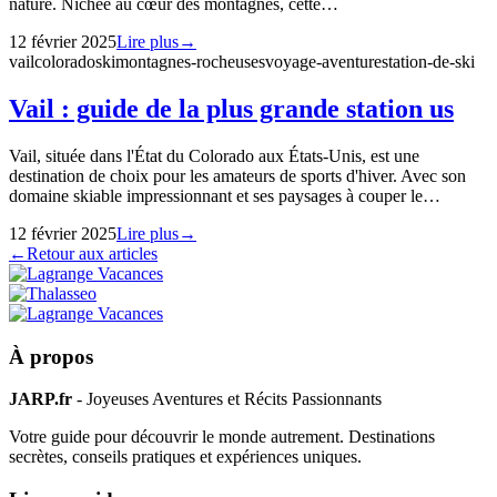
nature. Nichée au cœur des montagnes, cette…
12 février 2025
Lire plus
→
vail
colorado
ski
montagnes-rocheuses
voyage-aventure
station-de-ski
Vail : guide de la plus grande station us
Vail, située dans l'État du Colorado aux États-Unis, est une
destination de choix pour les amateurs de sports d'hiver. Avec son
domaine skiable impressionnant et ses paysages à couper le…
12 février 2025
Lire plus
→
←
Retour aux articles
À propos
JARP.fr
- Joyeuses Aventures et Récits Passionnants
Votre guide pour découvrir le monde autrement. Destinations
secrètes, conseils pratiques et expériences uniques.