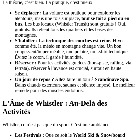
La théorie, c’est bien. La pratique, c’est mieux.
Se déplacer :
La voiture est pratique pour explorer les
alentours, mais une fois sur place,
tout se fait à pied ou en
bus
. Les bus locaux (Whistler Transit) sont gratuits ! Oui,
gratuits. Ils relient tous les quartiers et les bases des
montagnes.
S'habiller :
La technique des couches est reine.
Hiver
comme été, la météo en montagne change vite. Un bon
coupe-vent/imper méable, une polaire, un t-shirt technique.
Évitez le coton, il garde l’humidité.
Réserver :
Pour les activités guidées (hors-piste, rafting, via
ferrata), réserver à l’avance est crucial, surtout en haute
saison.
Un jour de repos ?
Allez faire un tour à
Scandinave Spa
.
Bains chauds extérieurs, saunas et silence imposé. Le meilleur
remède pour des muscles endoloris.
L'Âme de Whistler : Au-Delà des
Activités
Whistler, ce n’est pas que du sport. C’est une ambiance.
Les Festivals :
Que ce soit le
World Ski & Snowboard