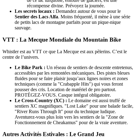
de ce lac turquoise, entouré de glaciers, est une
récompense divine. Prévoyez la journée.
Les secrets locaux :
Demandez autour de vous pour le
Sentier des Lacs Alfa
. Moins fréquenté, il mène à une série
de petits lacs de montagne parfaits pour un pique-nique
sauvage.
VTT : La Mecque Mondiale du Mountain Bike
Whistler est au VTT ce que La Mecque est aux pèlerins. C’est le
centre de l’univers.
Le Bike Park :
Un réseau de sentiers de descente entretenus,
accessibles par les remontées mécaniques. Des pistes bleues
fluides pour se faire plaisir jusqu’aux lignes noires et zones
techniques (comme la "Crabapple Hits") qui vous feront
pousser des cris. Location de matériel de pro partout.
PROTÉGEZ-VOUS. Casque intégral obligatoire.
Le Cross-Country (XC) :
Le domaine est aussi truffé de
sentiers XC magnifiques. "Lost Lake" pour une balade facile,
"River Runs Through It" pour du technique ludique.
Aventurez-vous plus loin vers les sentiers de la "Zone de
Fonctionnement de Cheakamus" pour de la vraie aventure.
Autres Activités Estivales : Le Grand Jeu