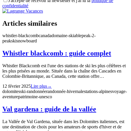
J'accepte de recevoir la newsletter et j'ai lu la
politique de
confidentialité
Articles similaires
whistler-blackcomb
canada
domaine-skiable
peak-2-
peak
ski
snowboard
Whistler blackcomb : guide complet
Whistler Blackcomb est l'une des stations de ski les plus célèbres et
les plus prisées au monde. Située dans la chaîne des Cascades en
Colombie-Britannique, au Canada, cette station offre…
12 février 2025
Lire plus
→
dolomites
ski-randonnée
randonnée-hivernale
stations-alpines
voyage-
aventure
patrimoine-unesco
Val gardena : guide de la vallée
La Vallée de Val Gardena, située dans les Dolomites italiennes, est
une destination de choix pour les amateurs de sports d'hiver et de