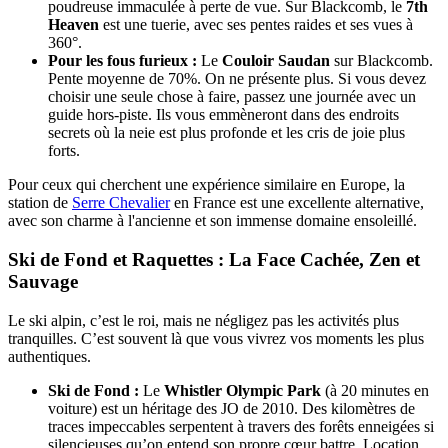
poudreuse immaculée à perte de vue. Sur Blackcomb, le
7th
Heaven
est une tuerie, avec ses pentes raides et ses vues à
360°.
Pour les fous furieux :
Le
Couloir Saudan
sur Blackcomb.
Pente moyenne de 70%. On ne présente plus. Si vous devez
choisir une seule chose à faire, passez une journée avec un
guide hors-piste. Ils vous emmèneront dans des endroits
secrets où la neie est plus profonde et les cris de joie plus
forts.
Pour ceux qui cherchent une expérience similaire en Europe, la
station de
Serre Chevalier
en France est une excellente alternative,
avec son charme à l'ancienne et son immense domaine ensoleillé.
Ski de Fond et Raquettes : La Face Cachée, Zen et
Sauvage
Le ski alpin, c’est le roi, mais ne négligez pas les activités plus
tranquilles. C’est souvent là que vous vivrez vos moments les plus
authentiques.
Ski de Fond :
Le
Whistler Olympic Park
(à 20 minutes en
voiture) est un héritage des JO de 2010. Des kilomètres de
traces impeccables serpentent à travers des forêts enneigées si
silencieuses qu’on entend son propre cœur battre. Location