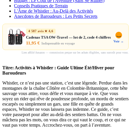
Budget : Le Coût de l'Aventure (Sans Se Ruiner)
Conseils Pratiques de Terrain
L'Âme de Whistler : Au-Delà des Activités
Anecdotes de Baroudeurs : Les Petits Secrets
4 587 avis ★ 4,6
Cadenas TSA OW-Travel — lot de 2, code 4 chiffres
Voir →
11,95 €
Indispensable en voyage
Lien affilié Amazon — commission perçue sur les achats éligibles, sans surcoût pour vous.
Titre: Activités à Whistler : Guide Ultime Été/Hiver pour
Baroudeurs
Whistler, ce n’est pas une station, c’est une légende. Perdue dans les
montagnes de la chaîne Côtière en Colombie-Britannique, cette bête
sauvage vous attire, vous défie et vous marque à vie. Que vous
soyez un rider qui rêve de poudreuse profonde, un mordu de sentiers
escarpés ou simplement un gars, une fille en quête de grands
espaces, Whistler ne vous laissera pas indemne. Ce guide, c’est
votre passeport pour aller au-delà des sentiers battus. On ne vous
mâchera pas les mots, on vous dira ce qui vaut le coup, et ce qui ne
vaut pas votre temps. Accrochez-vous, on part à l’aventure.