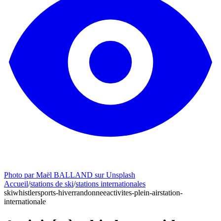
Photo par Maël BALLAND sur Unsplash
Accueil
/
stations de ski
/
stations internationales
ski
whistler
sports-hiver
randonnee
activites-plein-air
station-
internationale