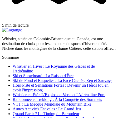
5 min de lecture
Whistler, située en Colombie-Britannique au Canada, est une
destination de choix pour les amateurs de sports d'hiver et d'été.
Nichée dans les montagnes de la chaîne Côtière, cette station offre…
Sommaire
Whistler en Hiver : Le Royaume des Glaces et de
l'Adrénaline
Ski et Snowboard : La Raison d'Être
Ski de Fond et Raquettes : La Face Cachée, Zen et Sauvage
Hors-Piste et Sensations Fortes : Devenir un Héros (ou en
avoir l'impression)
Whistler en Été : L'Explosion Verte et l'Adrénaline Pure
Randonnée et Trekking : À la Conquête des Sommets
VTT : La Mecque Mondiale du Mountain Bike
Autres Activités Estivales : Le Grand Jeu
Quand Partir ? Le Timing du Baroudeur