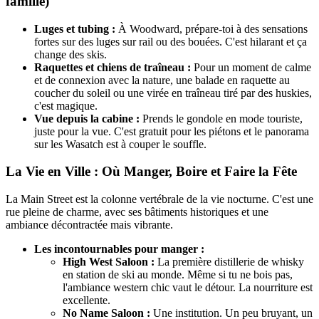
famille)
Luges et tubing :
À Woodward, prépare-toi à des sensations
fortes sur des luges sur rail ou des bouées. C'est hilarant et ça
change des skis.
Raquettes et chiens de traîneau :
Pour un moment de calme
et de connexion avec la nature, une balade en raquette au
coucher du soleil ou une virée en traîneau tiré par des huskies,
c'est magique.
Vue depuis la cabine :
Prends le gondole en mode touriste,
juste pour la vue. C'est gratuit pour les piétons et le panorama
sur les Wasatch est à couper le souffle.
La Vie en Ville : Où Manger, Boire et Faire la Fête
La Main Street est la colonne vertébrale de la vie nocturne. C'est une
rue pleine de charme, avec ses bâtiments historiques et une
ambiance décontractée mais vibrante.
Les incontournables pour manger :
High West Saloon :
La première distillerie de whisky
en station de ski au monde. Même si tu ne bois pas,
l'ambiance western chic vaut le détour. La nourriture est
excellente.
No Name Saloon :
Une institution. Un peu bruyant, un