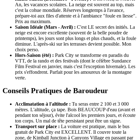
An, les vacances scolaires. La neige est souvent au top, mais
c'est la cohue mondiale. Réserves longtemps à l'avance,
prépare-toi aux files d'attente et à l'ambiance "foule en liesse".
Prix au maximum.
Saison Idéale (Mars - Avril) :
C'est LE secret des initiés. La
neige est encore excellente (souvent de la belle poudre de
printemps), les jours sont plus longs et plus chauds, et la foule
diminue. L'après-ski sur les terrasses devient possible. Mon
choix perso.
Hors-Saison (été) :
Park City se transforme en paradis du
VTT, de la rando et des festivals (dont le célèbre Sundance
Film Festival en janvier, mais c'est l'exception hivernale). Les
prix s'effondrent. Parfait pour les amoureux de la montagne
verte.
Conseils Pratiques de Baroudeur
Acclimatation à l'altitude :
Tu seras entre 2 100 et 3 000
mètres. L'altitude, ça tape. Bois BEAUCOUP d'eau (avant et
pendant ton séjour), évite l'alcool les premiers jours, et écoute
ton corps. Un mal de tête persistant peut être un signe.
Transport sur place :
La voiture est pratique, mais le bus
gratuit de Park City est EXCELLENT. Il couvre toute la
zone, de Kimball Junction à Canyons Village en passant par