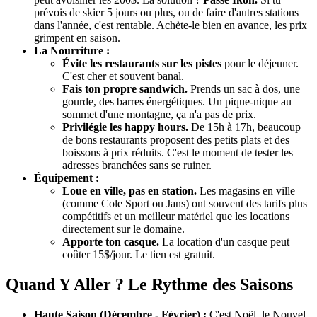
prévois de skier 5 jours ou plus, ou de faire d'autres stations
dans l'année, c'est rentable. Achète-le bien en avance, les prix
grimpent en saison.
La Nourriture :
Évite les restaurants sur les pistes
pour le déjeuner.
C'est cher et souvent banal.
Fais ton propre sandwich.
Prends un sac à dos, une
gourde, des barres énergétiques. Un pique-nique au
sommet d'une montagne, ça n'a pas de prix.
Privilégie les happy hours.
De 15h à 17h, beaucoup
de bons restaurants proposent des petits plats et des
boissons à prix réduits. C'est le moment de tester les
adresses branchées sans se ruiner.
Équipement :
Loue en ville, pas en station.
Les magasins en ville
(comme Cole Sport ou Jans) ont souvent des tarifs plus
compétitifs et un meilleur matériel que les locations
directement sur le domaine.
Apporte ton casque.
La location d'un casque peut
coûter 15$/jour. Le tien est gratuit.
Quand Y Aller ? Le Rythme des Saisons
Haute Saison (Décembre - Février) :
C'est Noël, le Nouvel