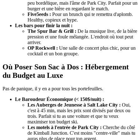
peu bordélique, mais l'âme de Park City. Parfait pour un
burger et une bière en regardant le match.
Five5eeds :
Pour un brunch qui te remettra d'aplomb.
Healthy, copieux et hype.
Les bars pour finir la nuit :
The Spur Bar & Grill :
De la musique live, de la bière
pression et une foule mélangée. L'endroit où tout peut
arriver.
OP Rockwell :
Une salle de concert plus chic, pour un
cocktail et un bon groupe.
Où Poser Son Sac à Dos : Hébergement
du Budget au Luxe
Pas de panique, il y en a pour tous les portefeuilles.
Le Baroudeur Économique (< 150$/nuit) :
Les Auberges de Jeunesse à Salt Lake City :
Oui,
c'est à 45 min, mais les prix sont divisés par deux ou
trois. Parfait si tu as une voiture et que tu veux
maximiser ton budget ski.
Les motels à l'entrée de Park City :
Cherche du côté
de Kimball Junction. C'est moins "centre-ville" mais tu
auras plus de place pour ton argent.