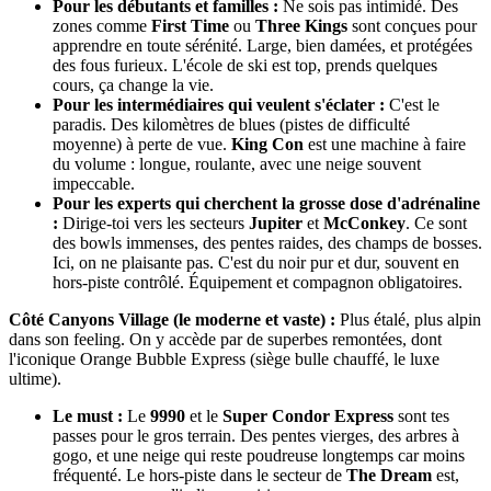
Pour les débutants et familles :
Ne sois pas intimidé. Des
zones comme
First Time
ou
Three Kings
sont conçues pour
apprendre en toute sérénité. Large, bien damées, et protégées
des fous furieux. L'école de ski est top, prends quelques
cours, ça change la vie.
Pour les intermédiaires qui veulent s'éclater :
C'est le
paradis. Des kilomètres de blues (pistes de difficulté
moyenne) à perte de vue.
King Con
est une machine à faire
du volume : longue, roulante, avec une neige souvent
impeccable.
Pour les experts qui cherchent la grosse dose d'adrénaline
:
Dirige-toi vers les secteurs
Jupiter
et
McConkey
. Ce sont
des bowls immenses, des pentes raides, des champs de bosses.
Ici, on ne plaisante pas. C'est du noir pur et dur, souvent en
hors-piste contrôlé. Équipement et compagnon obligatoires.
Côté Canyons Village (le moderne et vaste) :
Plus étalé, plus alpin
dans son feeling. On y accède par de superbes remontées, dont
l'iconique Orange Bubble Express (siège bulle chauffé, le luxe
ultime).
Le must :
Le
9990
et le
Super Condor Express
sont tes
passes pour le gros terrain. Des pentes vierges, des arbres à
gogo, et une neige qui reste poudreuse longtemps car moins
fréquenté. Le hors-piste dans le secteur de
The Dream
est,