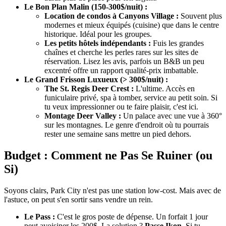
Le Bon Plan Malin (150-300$/nuit) :
Location de condos à Canyons Village :
Souvent plus
modernes et mieux équipés (cuisine) que dans le centre
historique. Idéal pour les groupes.
Les petits hôtels indépendants :
Fuis les grandes
chaînes et cherche les perles rares sur les sites de
réservation. Lisez les avis, parfois un B&B un peu
excentré offre un rapport qualité-prix imbattable.
Le Grand Frisson Luxueux (> 300$/nuit) :
The St. Regis Deer Crest :
L'ultime. Accès en
funiculaire privé, spa à tomber, service au petit soin. Si
tu veux impressionner ou te faire plaisir, c'est ici.
Montage Deer Valley :
Un palace avec une vue à 360°
sur les montagnes. Le genre d'endroit où tu pourrais
rester une semaine sans mettre un pied dehors.
Budget : Comment ne Pas Se Ruiner (ou
Si)
Soyons clairs, Park City n'est pas une station low-cost. Mais avec de
l'astuce, on peut s'en sortir sans vendre un rein.
Le Pass :
C'est le gros poste de dépense. Un forfait 1 jour
peut avoisiner les 200$. La solution ?
Passe Ikon.
Si tu