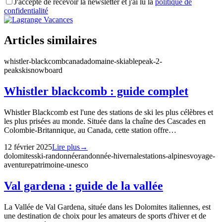
J'accepte de recevoir la newsletter et j'ai lu la
politique de
confidentialité
Articles similaires
whistler-blackcomb
canada
domaine-skiable
peak-2-
peak
ski
snowboard
Whistler blackcomb : guide complet
Whistler Blackcomb est l'une des stations de ski les plus célèbres et
les plus prisées au monde. Située dans la chaîne des Cascades en
Colombie-Britannique, au Canada, cette station offre…
12 février 2025
Lire plus
→
dolomites
ski-randonnée
randonnée-hivernale
stations-alpines
voyage-
aventure
patrimoine-unesco
Val gardena : guide de la vallée
La Vallée de Val Gardena, située dans les Dolomites italiennes, est
une destination de choix pour les amateurs de sports d'hiver et de