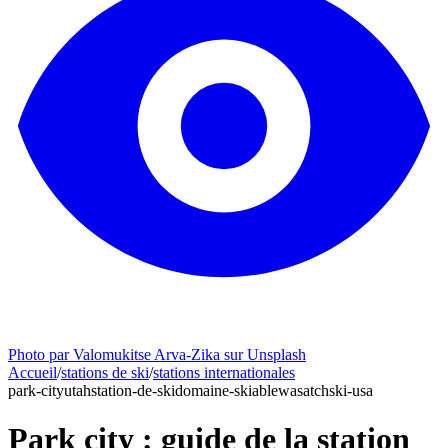
Photo par Valomukitse Arva-Zika sur Unsplash
Accueil
/
stations de ski
/
stations internationales
park-city
utah
station-de-ski
domaine-skiable
wasatch
ski-usa
Park city : guide de la station