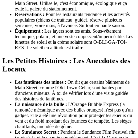
Main Street. Utilise-le, c'est économique, écologique et ça
évite la galère du stationnement.
Réservations :
Pour les restaurants tendance et les activités
populaires (chiens de traîneau, guide), réserve plusieurs
semaines, voire mois, à l'avance. Surtout en haute saison.
Équipement :
Les layers sont tes amis. Sous-vêtement
technique, polaire, et une veste coupe-vent/imperméable. Les
lunettes de soleil et la crème solaire sont O-BLI-GA-TOI-
RES. Le soleil en altitude est traître.
Les Petites Histoires : Les Anecdotes des
Locaux
Les fantômes des mines :
On dit que certains bâtiments de
Main Street, comme l'Old Town Cellar, sont hantés par
d'anciens mineurs. À toi de vérifier lors d'une visite guidée
des histoires de fantômes...
La naissance de la bulle :
L'Orange Bubble Express (la
remontée mécanique avec des bulles oranges) n'est pas qu'un
gadget. Elle a été une révolution pour protéger les skieurs du
vent et du froid mordant des journées de tempête. Les sièges
chauffants, une idée de génie.
Le Sundance Secret :
Pendant le Sundance Film Festival (fin
janvier), la ville change complètement. C'est la Mecque du