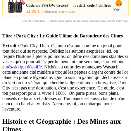
Cadenas TSA OW-Travel — lot de 2, code 4 chiffres
Voir →
11,95 €
Indispensable en voyage
Lien affilié Amazon — commission perçue sur les achats éligibles, sans surcoût pour vous.
Titre : Park City : Le Guide Ultime du Baroudeur des Cimes
Extrait :
Park City, Utah. Ce nom résonne comme un graal pour
tout rider qui se respecte. Oubliez les stations aseptisées, ici, on
respire l'histoire à pleins poumons, on défie des domaines skiables si
vastes qu'on pourrait s'y perdre pendant une semaine, et on vit une
après-ski qui décoiffe
. Nichée au cœur des montagnes Wasatch,
cette ancienne cité minière a troqué les pépites d'argent contre de l'or
blanc en poudre légendaire. Que tu sois un gamin qui déchausse sur
du vert ou un vétéran qui cherche la ligne ultime en hors-piste, Park
City n'est pas une destination, c'est une expérience. Ce guide, c'est
ton passeport pour la vivre à 100%. On parle pistes, bons plans,
conseils de locaux et adresses où l'ambiance est aussi chaude qu'un
chocolat chaud au whisky. Accroche-toi, on embarque pour
l'aventure.
Histoire et Géographie : Des Mines aux
Cimes