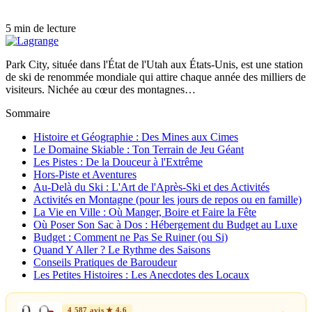
5 min de lecture
Park City, située dans l'État de l'Utah aux États-Unis, est une station
de ski de renommée mondiale qui attire chaque année des milliers de
visiteurs. Nichée au cœur des montagnes…
Sommaire
Histoire et Géographie : Des Mines aux Cimes
Le Domaine Skiable : Ton Terrain de Jeu Géant
Les Pistes : De la Douceur à l'Extrême
Hors-Piste et Aventures
Au-Delà du Ski : L'Art de l'Après-Ski et des Activités
Activités en Montagne (pour les jours de repos ou en famille)
La Vie en Ville : Où Manger, Boire et Faire la Fête
Où Poser Son Sac à Dos : Hébergement du Budget au Luxe
Budget : Comment ne Pas Se Ruiner (ou Si)
Quand Y Aller ? Le Rythme des Saisons
Conseils Pratiques de Baroudeur
Les Petites Histoires : Les Anecdotes des Locaux
4 587 avis ★ 4,6