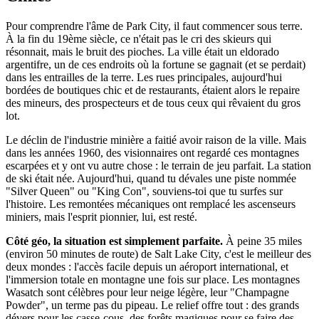
Pour comprendre l'âme de Park City, il faut commencer sous terre.
À la fin du 19ème siècle, ce n'était pas le cri des skieurs qui
résonnait, mais le bruit des pioches. La ville était un eldorado
argentifre, un de ces endroits où la fortune se gagnait (et se perdait)
dans les entrailles de la terre. Les rues principales, aujourd'hui
bordées de boutiques chic et de restaurants, étaient alors le repaire
des mineurs, des prospecteurs et de tous ceux qui rêvaient du gros
lot.
Le déclin de l'industrie minière a faitié avoir raison de la ville. Mais
dans les années 1960, des visionnaires ont regardé ces montagnes
escarpées et y ont vu autre chose : le terrain de jeu parfait. La station
de ski était née. Aujourd'hui, quand tu dévales une piste nommée
"Silver Queen" ou "King Con", souviens-toi que tu surfes sur
l'histoire. Les remontées mécaniques ont remplacé les ascenseurs
miniers, mais l'esprit pionnier, lui, est resté.
Côté géo, la situation est simplement parfaite.
À peine 35 miles
(environ 50 minutes de route) de Salt Lake City, c'est le meilleur des
deux mondes : l'accès facile depuis un aéroport international, et
l'immersion totale en montagne une fois sur place. Les montagnes
Wasatch sont célèbres pour leur neige légère, leur "Champagne
Powder", un terme pas du pipeau. Le relief offre tout : des grands
dévers pour les casse-cous, des forêts magiques pour se faire des