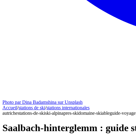
Photo par Dina Badamshina sur Unsplash
Accueil
/
stations de ski
/
stations internationales
autriche
stations-de-ski
ski-alpin
apres-ski
domaine-skiable
guide-voyage
Saalbach-hinterglemm : guide s