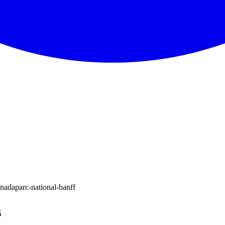
anada
parc-national-banff
s