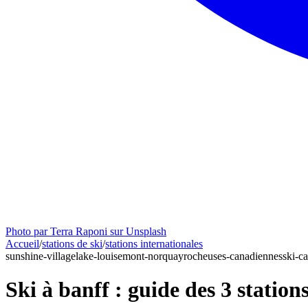
Photo par Terra Raponi sur Unsplash
Accueil
/
stations de ski
/
stations internationales
sunshine-village
lake-louise
mont-norquay
rocheuses-canadiennes
ski-c
Ski à banff : guide des 3 station