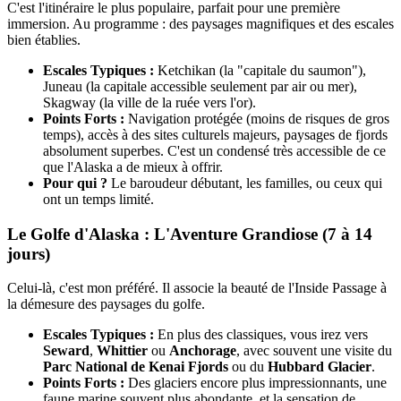
C'est l'itinéraire le plus populaire, parfait pour une première
immersion. Au programme : des paysages magnifiques et des escales
bien établies.
Escales Typiques :
Ketchikan (la "capitale du saumon"),
Juneau (la capitale accessible seulement par air ou mer),
Skagway (la ville de la ruée vers l'or).
Points Forts :
Navigation protégée (moins de risques de gros
temps), accès à des sites culturels majeurs, paysages de fjords
absolument superbes. C'est un condensé très accessible de ce
que l'Alaska a de mieux à offrir.
Pour qui ?
Le baroudeur débutant, les familles, ou ceux qui
ont un temps limité.
Le Golfe d'Alaska : L'Aventure Grandiose (7 à 14
jours)
Celui-là, c'est mon préféré. Il associe la beauté de l'Inside Passage à
la démesure des paysages du golfe.
Escales Typiques :
En plus des classiques, vous irez vers
Seward
,
Whittier
ou
Anchorage
, avec souvent une visite du
Parc National de Kenai Fjords
ou du
Hubbard Glacier
.
Points Forts :
Des glaciers encore plus impressionnants, une
faune marine souvent plus abondante, et la sensation de