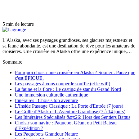
5 min de lecture
L'Alaska, avec ses paysages grandioses, ses glaciers majestueux et
sa faune abondante, est une destination de rêve pour les amateurs de
croisières. Une croisière en Alaska offre une expérience unique,…
Sommaire
Pourquoi choisir une croisière en Alaska ? Spoiler : Parce que
c'est ÉPIQUE.
Les paysages à vous couper le souffle (et le wifi)
La faune et la flore : Le casting de star du Grand Nord
Une immersion culturelle authentique
Itinéraires : Choisis ton aventure
L'Inside Passage Classique : La Porte d'Entrée (7 jours)
Le Golfe d'Alaska : L'Aventure Grandiose (7 à 14 jours)
Les Itinéraires Spécialisés &#x26; Hors des Sentiers Battus
Choisir son navire : Paquebot Géant ou Petit Bateau
d'Expédition ?
Les Paquebots Grandeur Nature