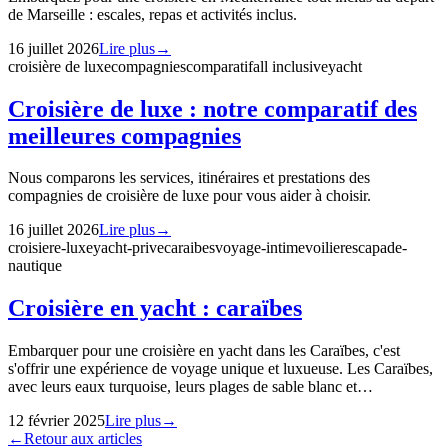
de Marseille : escales, repas et activités inclus.
16 juillet 2026
Lire plus
→
croisière de luxe
compagnies
comparatif
all inclusive
yacht
Croisière de luxe : notre comparatif des
meilleures compagnies
Nous comparons les services, itinéraires et prestations des
compagnies de croisière de luxe pour vous aider à choisir.
16 juillet 2026
Lire plus
→
croisiere-luxe
yacht-prive
caraibes
voyage-intime
voilier
escapade-
nautique
Croisière en yacht : caraïbes
Embarquer pour une croisière en yacht dans les Caraïbes, c'est
s'offrir une expérience de voyage unique et luxueuse. Les Caraïbes,
avec leurs eaux turquoise, leurs plages de sable blanc et…
12 février 2025
Lire plus
→
←
Retour aux articles