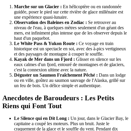
Marche sur un Glacier :
En hélicoptère ou en randonnée
guidée, poser le pied sur cette rivière de glace millénaire est
une expérience quasi-lunaire.
Observation des Baleines en Zodiac :
Se retrouver au
niveau de l'eau, à quelques mètres seulement d'un géant des
mers, est infiniment plus intense que de les observer depuis le
haut d'un paquebot.
Le White Pass & Yukon Route :
Ce voyage en train
historique est un spectacle en soi, avec des à-pics vertigineux
et des paysages de montagne à couper le souffle.
Kayak de Mer dans un Fjord :
Glisser en silence sur les
eaux calmes d'un fjord, entouré de montagnes et de glaciers,
c'est la connexion ultime avec la nature.
Déguster un Saumon Fraîchement Pêché :
Dans un lodge
ou en ville, goûtez au saumon sauvage de l'Alaska, grillé sur
un feu de bois. Un délice simple et authentique.
Anecdotes de Baroudeurs : Les Petits
Riens qui Font Tout
Le Silence qui en Dit Long :
Un jour, dans le Glacier Bay, le
capitaine a coupé les moteurs. Plus un bruit. Juste le
craquement de la glace et le souffle du vent. Pendant dix