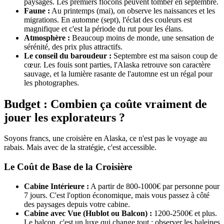
paysages. Les premiers flocons peuvent tomber en septembre.
Faune :
Au printemps (mai), on observe les naissances et les
migrations. En automne (sept), l'éclat des couleurs est
magnifique et c'est la période du rut pour les élans.
Atmosphère :
Beaucoup moins de monde, une sensation de
sérénité, des prix plus attractifs.
Le conseil du baroudeur :
Septembre est ma saison coup de
cœur. Les fouis sont parties, l'Alaska retrouve son caractère
sauvage, et la lumière rasante de l'automne est un régal pour
les photographes.
Budget : Combien ça coûte vraiment de
jouer les explorateurs ?
Soyons francs, une croisière en Alaska, ce n'est pas le voyage au
rabais. Mais avec de la stratégie, c'est accessible.
Le Coût de Base de la Croisière
Cabine Intérieure :
A partir de 800-1000€ par personne pour
7 jours. C'est l'option économique, mais vous passez à côté
des paysages depuis votre cabine.
Cabine avec Vue (Hublot ou Balcon) :
1200-2500€ et plus.
Le balcon, c'est un luxe qui change tout : observer les baleines