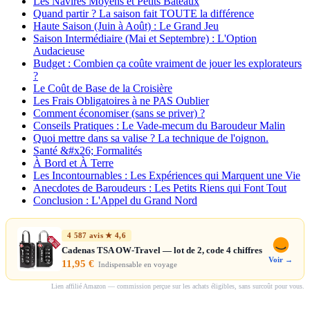
Les Navires Moyens et Petits Bateaux
Quand partir ? La saison fait TOUTE la différence
Haute Saison (Juin à Août) : Le Grand Jeu
Saison Intermédiaire (Mai et Septembre) : L'Option
Audacieuse
Budget : Combien ça coûte vraiment de jouer les explorateurs
?
Le Coût de Base de la Croisière
Les Frais Obligatoires à ne PAS Oublier
Comment économiser (sans se priver) ?
Conseils Pratiques : Le Vade-mecum du Baroudeur Malin
Quoi mettre dans sa valise ? La technique de l'oignon.
Santé &#x26; Formalités
À Bord et À Terre
Les Incontournables : Les Expériences qui Marquent une Vie
Anecdotes de Baroudeurs : Les Petits Riens qui Font Tout
Conclusion : L'Appel du Grand Nord
4 587 avis ★ 4,6
Cadenas TSA OW-Travel — lot de 2, code 4 chiffres
Voir →
11,95 €
Indispensable en voyage
Lien affilié Amazon — commission perçue sur les achats éligibles, sans surcoût pour vous.