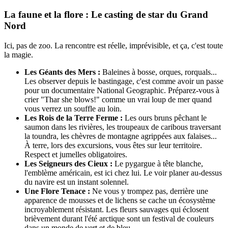
La faune et la flore : Le casting de star du Grand
Nord
Ici, pas de zoo. La rencontre est réelle, imprévisible, et ça, c'est toute
la magie.
Les Géants des Mers :
Baleines à bosse, orques, rorquals...
Les observer depuis le bastingage, c'est comme avoir un passe
pour un documentaire National Geographic. Préparez-vous à
crier "Thar she blows!" comme un vrai loup de mer quand
vous verrez un souffle au loin.
Les Rois de la Terre Ferme :
Les ours bruns pêchant le
saumon dans les rivières, les troupeaux de caribous traversant
la toundra, les chèvres de montagne agrippées aux falaises...
À terre, lors des excursions, vous êtes sur leur territoire.
Respect et jumelles obligatoires.
Les Seigneurs des Cieux :
Le pygargue à tête blanche,
l'emblème américain, est ici chez lui. Le voir planer au-dessus
du navire est un instant solennel.
Une Flore Tenace :
Ne vous y trompez pas, derrière une
apparence de mousses et de lichens se cache un écosystème
incroyablement résistant. Les fleurs sauvages qui éclosent
brièvement durant l'été arctique sont un festival de couleurs
dans un monde de vert et de bleu.