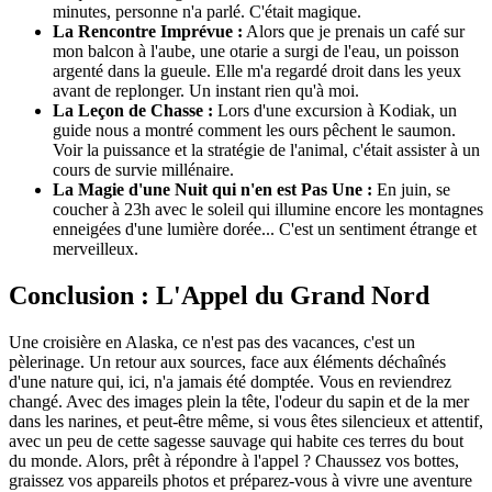
minutes, personne n'a parlé. C'était magique.
La Rencontre Imprévue :
Alors que je prenais un café sur
mon balcon à l'aube, une otarie a surgi de l'eau, un poisson
argenté dans la gueule. Elle m'a regardé droit dans les yeux
avant de replonger. Un instant rien qu'à moi.
La Leçon de Chasse :
Lors d'une excursion à Kodiak, un
guide nous a montré comment les ours pêchent le saumon.
Voir la puissance et la stratégie de l'animal, c'était assister à un
cours de survie millénaire.
La Magie d'une Nuit qui n'en est Pas Une :
En juin, se
coucher à 23h avec le soleil qui illumine encore les montagnes
enneigées d'une lumière dorée... C'est un sentiment étrange et
merveilleux.
Conclusion : L'Appel du Grand Nord
Une croisière en Alaska, ce n'est pas des vacances, c'est un
pèlerinage. Un retour aux sources, face aux éléments déchaînés
d'une nature qui, ici, n'a jamais été domptée. Vous en reviendrez
changé. Avec des images plein la tête, l'odeur du sapin et de la mer
dans les narines, et peut-être même, si vous êtes silencieux et attentif,
avec un peu de cette sagesse sauvage qui habite ces terres du bout
du monde. Alors, prêt à répondre à l'appel ? Chaussez vos bottes,
graissez vos appareils photos et préparez-vous à vivre une aventure