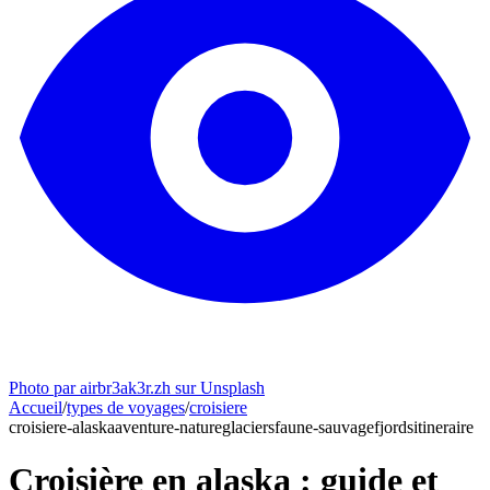
Photo par airbr3ak3r.zh sur Unsplash
Accueil
/
types de voyages
/
croisiere
croisiere-alaska
aventure-nature
glaciers
faune-sauvage
fjords
itineraire
Croisière en alaska : guide et