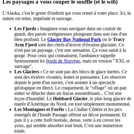
Les paysages à vous couper le souffle (et le wifi)
L'Alaska, c'est le genre d'endroit qui vous remet à votre place. Ici, la
nature est reine, impériale et sauvage.
Les Fjords :
Imaginez-vous naviguer dans un couloir de
granit, des parois vertigineuses plongeant dans une eau d'un
bleu profond. Le
Glacier Bay National Park
ou le
Tracy
Arm Fjord
sont des chefs-d'œuvre d'érosion glaciaire. Ce
n'est pas un paysage, c'est une sensation. Ça vous saisit à la
gorge. Pour ceux qui connaissent, l'ambiance rappelle
furieusement les
fjords de Norvège
, mais en version "XXL et
sauvage".
Les Glaciers :
Ce ne sont pas des blocs de glace inertes. Ce
sont des rivières vivantes, lentes et puissantes. Les observer
depuis le pont d'un navire, c'est assister à un spectacle
géologique en direct. Le craquement, le "vêlage" où un pan
entier se détache dans un fracas assourdissant... C'est une
leçon d'humilité. Le
Hubbard Glacier
, le plus long glacier de
marée d'Amérique du Nord, est tout simplement monumental.
Les Montagnes et Forêts :
La Chaîne Côtière et les pics
enneigés de l'Inside Passage offrent un décor permanent. Et
puis il y a cette forêt boréale, dense, verte à en crever les
yeux, qui semble absorber tout bruit. C'est une immersion
totale.