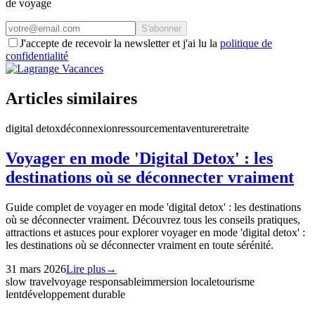
de voyage
S'abonner
J'accepte de recevoir la newsletter et j'ai lu la
politique de
confidentialité
Articles similaires
digital detox
déconnexion
ressourcement
aventure
retraite
Voyager en mode 'Digital Detox' : les
destinations où se déconnecter vraiment
Guide complet de voyager en mode 'digital detox' : les destinations
où se déconnecter vraiment. Découvrez tous les conseils pratiques,
attractions et astuces pour explorer voyager en mode 'digital detox' :
les destinations où se déconnecter vraiment en toute sérénité.
31 mars 2026
Lire plus
→
slow travel
voyage responsable
immersion locale
tourisme
lent
développement durable