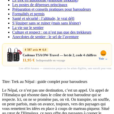
Le trek en autonomie (teahouse trekking)
Les postes de dépenses principaux
Préparation et conseils pratiques pour baroudeurs
Formalités et permis
Santé et sécurité : l’altitude, le vrai défi
S’équiper sans se ruiner (mais sans lésiner)
La vie sur le sentier
Culture et respect : on n’est pas que des trekkeurs
Anecdotes de sentier : le sel de l’aventure
4 587 avis ★ 4,6
Cadenas TSA OW-Travel — lot de 2, code 4 chiffres
Voir →
11,95 €
Indispensable en voyage
Lien affilié Amazon — commission perçue sur les achats éligibles, sans surcoût pour vous.
Titre: Trek au Népal : guide complet pour baroudeurs
Le Népal, ce n’est pas une destination, c’est un appel. Un appel de
l’Himalaya qui résonne dans le crâne de tout baroudeur qui se
respecte. Ici, on ne se promène pas, on vit. On transpire, on souffle,
on peste parfois, mais on avance, toujours, vers des paysages qui
vous remettent les idées en place à coups de marteau-piqueur. Situé
au cœur de l'Himalaya, ce pays offre des paysages à couper le