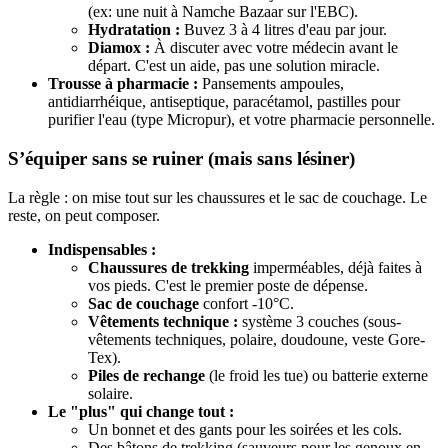
(ex: une nuit à Namche Bazaar sur l'EBC).
Hydratation :
Buvez 3 à 4 litres d'eau par jour.
Diamox :
À discuter avec votre médecin avant le
départ. C'est un aide, pas une solution miracle.
Trousse à pharmacie :
Pansements ampoules,
antidiarrhéique, antiseptique, paracétamol, pastilles pour
purifier l'eau (type Micropur), et votre pharmacie personnelle.
S’équiper sans se ruiner (mais sans lésiner)
La règle : on mise tout sur les chaussures et le sac de couchage. Le
reste, on peut composer.
Indispensables :
Chaussures de trekking
imperméables, déjà faites à
vos pieds. C'est le premier poste de dépense.
Sac de couchage
confort -10°C.
Vêtements technique :
système 3 couches (sous-
vêtements techniques, polaire, doudoune, veste Gore-
Tex).
Piles de rechange
(le froid les tue) ou batterie externe
solaire.
Le "plus" qui change tout :
Un bonnet et des gants pour les soirées et les cols.
Des bâtons de trekking (sauveurs pour les genoux en