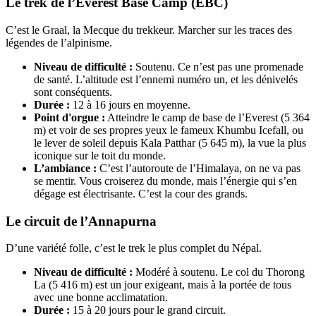
Le trek de l’Everest Base Camp (EBC)
C’est le Graal, la Mecque du trekkeur. Marcher sur les traces des
légendes de l’alpinisme.
Niveau de difficulté :
Soutenu. Ce n’est pas une promenade
de santé. L’altitude est l’ennemi numéro un, et les dénivelés
sont conséquents.
Durée :
12 à 16 jours en moyenne.
Point d'orgue :
Atteindre le camp de base de l’Everest (5 364
m) et voir de ses propres yeux le fameux Khumbu Icefall, ou
le lever de soleil depuis Kala Patthar (5 645 m), la vue la plus
iconique sur le toit du monde.
L’ambiance :
C’est l’autoroute de l’Himalaya, on ne va pas
se mentir. Vous croiserez du monde, mais l’énergie qui s’en
dégage est électrisante. C’est la cour des grands.
Le circuit de l’Annapurna
D’une variété folle, c’est le trek le plus complet du Népal.
Niveau de difficulté :
Modéré à soutenu. Le col du Thorong
La (5 416 m) est un jour exigeant, mais à la portée de tous
avec une bonne acclimatation.
Durée :
15 à 20 jours pour le grand circuit.