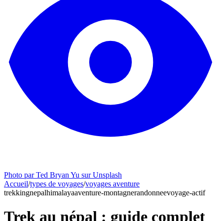
Photo par Ted Bryan Yu sur Unsplash
Accueil
/
types de voyages
/
voyages aventure
trekking
nepal
himalaya
aventure-montagne
randonnee
voyage-actif
Trek au népal : guide complet