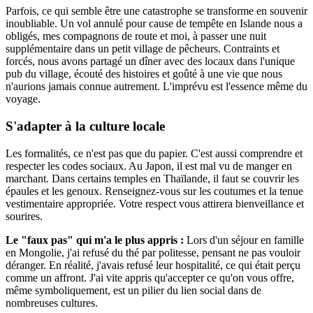
Parfois, ce qui semble être une catastrophe se transforme en souvenir
inoubliable. Un vol annulé pour cause de tempête en Islande nous a
obligés, mes compagnons de route et moi, à passer une nuit
supplémentaire dans un petit village de pêcheurs. Contraints et
forcés, nous avons partagé un dîner avec des locaux dans l'unique
pub du village, écouté des histoires et goûté à une vie que nous
n'aurions jamais connue autrement. L'imprévu est l'essence même du
voyage.
S'adapter à la culture locale
Les formalités, ce n'est pas que du papier. C'est aussi comprendre et
respecter les codes sociaux. Au Japon, il est mal vu de manger en
marchant. Dans certains temples en Thaïlande, il faut se couvrir les
épaules et les genoux. Renseignez-vous sur les coutumes et la tenue
vestimentaire appropriée. Votre respect vous attirera bienveillance et
sourires.
Le "faux pas" qui m'a le plus appris :
Lors d'un séjour en famille
en Mongolie, j'ai refusé du thé par politesse, pensant ne pas vouloir
déranger. En réalité, j'avais refusé leur hospitalité, ce qui était perçu
comme un affront. J'ai vite appris qu'accepter ce qu'on vous offre,
même symboliquement, est un pilier du lien social dans de
nombreuses cultures.