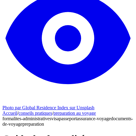
Photo par Global Residence Index sur Unsplash
Accueil
/
conseils pratiques
/
preparation au voyage
formalites-administratives
visa
passeport
assurance-voyage
documents-
de-voyage
preparation