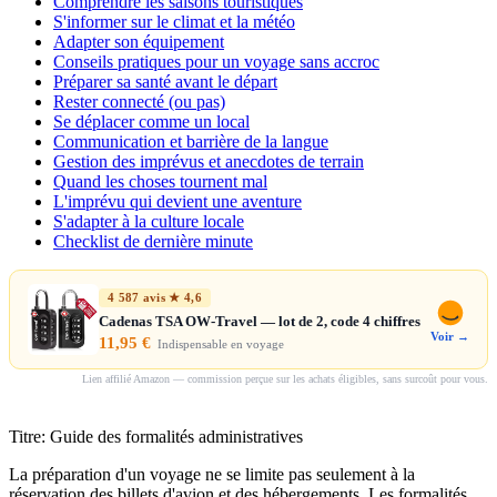
Comprendre les saisons touristiques
S'informer sur le climat et la météo
Adapter son équipement
Conseils pratiques pour un voyage sans accroc
Préparer sa santé avant le départ
Rester connecté (ou pas)
Se déplacer comme un local
Communication et barrière de la langue
Gestion des imprévus et anecdotes de terrain
Quand les choses tournent mal
L'imprévu qui devient une aventure
S'adapter à la culture locale
Checklist de dernière minute
4 587 avis ★ 4,6
Cadenas TSA OW-Travel — lot de 2, code 4 chiffres
Voir →
11,95 €
Indispensable en voyage
Lien affilié Amazon — commission perçue sur les achats éligibles, sans surcoût pour vous.
Titre: Guide des formalités administratives
La préparation d'un voyage ne se limite pas seulement à la
réservation des billets d'avion et des hébergements. Les formalités