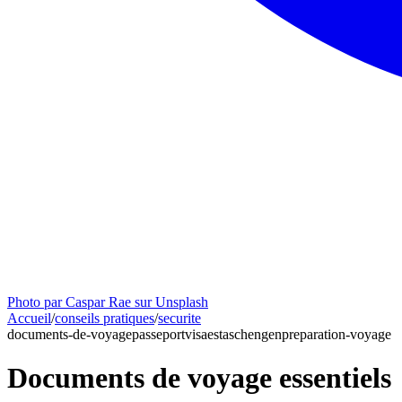
Photo par Caspar Rae sur Unsplash
Accueil
/
conseils pratiques
/
securite
documents-de-voyage
passeport
visa
esta
schengen
preparation-voyage
Documents de voyage essentiels