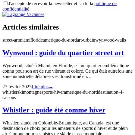
J'accepte de recevoir la newsletter et j'ai lu la
politique de
confidentialité
Articles similaires
street-art
miami
floride
amerique-du-nord
art-urbain
wynwood-walls
Wynwood : guide du quartier street art
Wynwood, situé à Miami, en Floride, est un quartier emblématique
connu pour son art de rue vibrant et coloré. Ce qui était autrefois une
zone industrielle délabrée s'est transformé en…
27 février 2025
Lire plus
→
whistler
ski
montagne
sports-hiver
amerique-du-nord
destination-4-
saisons
Whistler : guide été comme hiver
Whistler, située en Colombie-Britannique, au Canada, est une
destination de choix pour les amateurs de sports d'hiver et de plein
air. Connue pour ses pistes de ski de classe mondiale,…