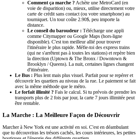
Comment ça marche ?
Achète une MetroCard (en
voie de disparition) ou, mieux, utilise directement votre
carte de crédit sans contact (ou votre smartphone) au
tourniquet. Un tour coûte 2.90$, peu importe la
distance.
Le conseil du baroudeur :
Télécharge une appli
comme Citymapper ou Google Maps (hors-ligne
disponible). C'est ton meilleur allié pour trouver
l'itinéraire le plus rapide. Méfie-toi des express trains
(qui ne s'arrêtent pas à toutes les stations) et repère bien
la direction (Uptown & The Bronx / Downtown &
Brooklyn / Queens). La nuit, certaines lignes changent
d'itinéraire.
Le Bus :
Plus lent mais plus visuel. Parfait pour se repérer et
découvrir les quartiers au niveau de la rue. Le paiement se fait
avec la même méthode que le métro.
Le forfait illimité ?
Fais le calcul. Si tu prévois de prendre les
transports plus de 2 fois par jour, la carte 7 jours illimitée peut
être rentable.
La Marche : La Meilleure Façon de Découvrir
Marcher à New York est une activité en soi. C'est en déambulant
que tu découvriras les trésors cachés, les cours intérieures, les petites
boutiques et l'énergie des différents quartiers.