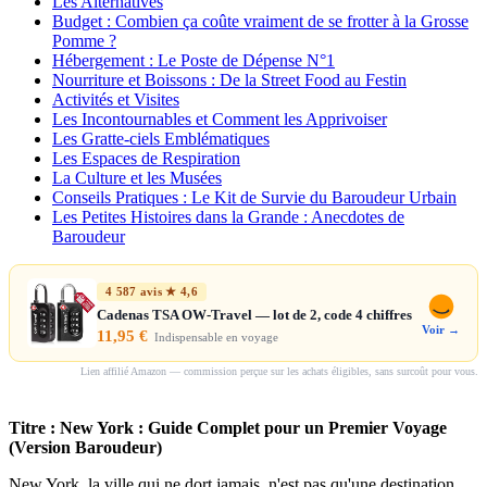
Les Alternatives
Budget : Combien ça coûte vraiment de se frotter à la Grosse
Pomme ?
Hébergement : Le Poste de Dépense N°1
Nourriture et Boissons : De la Street Food au Festin
Activités et Visites
Les Incontournables et Comment les Apprivoiser
Les Gratte-ciels Emblématiques
Les Espaces de Respiration
La Culture et les Musées
Conseils Pratiques : Le Kit de Survie du Baroudeur Urbain
Les Petites Histoires dans la Grande : Anecdotes de
Baroudeur
4 587 avis ★ 4,6
Cadenas TSA OW-Travel — lot de 2, code 4 chiffres
Voir →
11,95 €
Indispensable en voyage
Lien affilié Amazon — commission perçue sur les achats éligibles, sans surcoût pour vous.
Titre : New York : Guide Complet pour un Premier Voyage
(Version Baroudeur)
New York, la ville qui ne dort jamais, n'est pas qu'une destination,