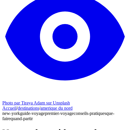
Photo par Tiraya Adam sur Unsplash
Accueil
/
destinations
/
amerique du nord
new-york
guide-voyage
premier-voyage
conseils-pratiques
que-
faire
quand-partir