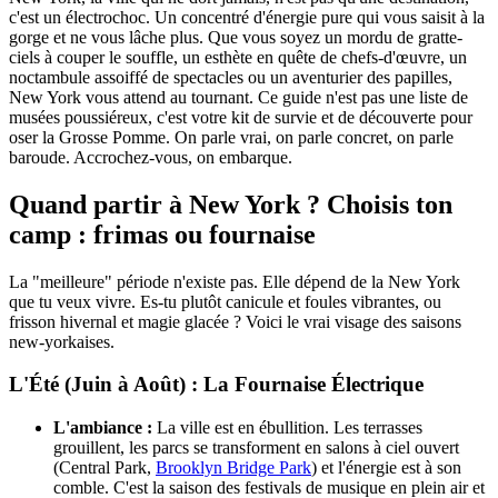
c'est un électrochoc. Un concentré d'énergie pure qui vous saisit à la
gorge et ne vous lâche plus. Que vous soyez un mordu de gratte-
ciels à couper le souffle, un esthète en quête de chefs-d'œuvre, un
noctambule assoiffé de spectacles ou un aventurier des papilles,
New York vous attend au tournant. Ce guide n'est pas une liste de
musées poussiéreux, c'est votre kit de survie et de découverte pour
oser la Grosse Pomme. On parle vrai, on parle concret, on parle
baroude. Accrochez-vous, on embarque.
Quand partir à New York ? Choisis ton
camp : frimas ou fournaise
La "meilleure" période n'existe pas. Elle dépend de la New York
que tu veux vivre. Es-tu plutôt canicule et foules vibrantes, ou
frisson hivernal et magie glacée ? Voici le vrai visage des saisons
new-yorkaises.
L'Été (Juin à Août) : La Fournaise Électrique
L'ambiance :
La ville est en ébullition. Les terrasses
grouillent, les parcs se transforment en salons à ciel ouvert
(Central Park,
Brooklyn Bridge Park
) et l'énergie est à son
comble. C'est la saison des festivals de musique en plein air et