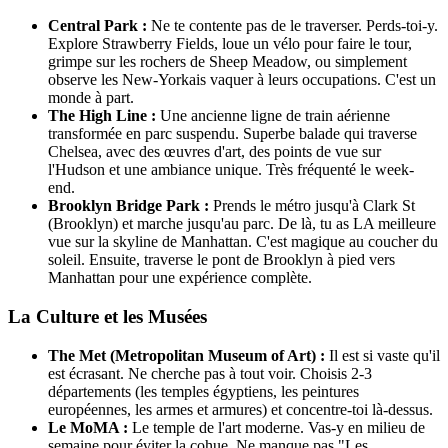
Central Park :
Ne te contente pas de le traverser. Perds-toi-y.
Explore Strawberry Fields, loue un vélo pour faire le tour,
grimpe sur les rochers de Sheep Meadow, ou simplement
observe les New-Yorkais vaquer à leurs occupations. C'est un
monde à part.
The High Line :
Une ancienne ligne de train aérienne
transformée en parc suspendu. Superbe balade qui traverse
Chelsea, avec des œuvres d'art, des points de vue sur
l'Hudson et une ambiance unique. Très fréquenté le week-
end.
Brooklyn Bridge Park :
Prends le métro jusqu'à Clark St
(Brooklyn) et marche jusqu'au parc. De là, tu as LA meilleure
vue sur la skyline de Manhattan. C'est magique au coucher du
soleil. Ensuite, traverse le pont de Brooklyn à pied vers
Manhattan pour une expérience complète.
La Culture et les Musées
The Met (Metropolitan Museum of Art) :
Il est si vaste qu'il
est écrasant. Ne cherche pas à tout voir. Choisis 2-3
départements (les temples égyptiens, les peintures
européennes, les armes et armures) et concentre-toi là-dessus.
Le MoMA :
Le temple de l'art moderne. Vas-y en milieu de
semaine pour éviter la cohue. Ne manque pas "Les