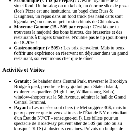
Économique (< 15$ par repas) :
C'est le royaume de la
street food. Un hot-dog ou un kebab, un énorme slice de pizza
(Joe's Pizza est une institution), un bagel chez Russ &
Daughters, un repas dans un food truck (les halal carts sont
légendaires) ou dans un petit resto chinois de Chinatown.
Moyenne Gamme (15 - 50$ par repas) :
C'est là que tu
trouveras la majorité des bons bistrots, des brasseries et des
restaurants à burgers branchés. N'oublie pas le tip (pourboire)
de 18-20% !
Gastronomique (> 50$) :
Les prix s'envolent. Mais tu peux
t'offrir une expérience en réservant un déjeuner dans un grand
restaurant, souvent moins cher que le dîner.
Activités et Visites
Gratuit :
Se balader dans Central Park, traverser le Brooklyn
Bridge à pied, prendre le ferry gratuit pour Staten Island,
explorer les quartiers (High Line, Williamsburg, Soho),
window-shopper sur la 5th Avenue, admirer le hall de Grand
Central Terminal.
Payant :
Les musées sont chers (le Met suggère 30$, mais tu
peux payer ce que tu veux si tu es de l'État de NY ou étudiant
d'un État du NJ/CT - renseigne-toi !). Les billets pour un
spectacle de Broadway peuvent aller de 50$ (au loto ou au
kiosque TKTS) à plusieurs centaines. Prévois un budget de