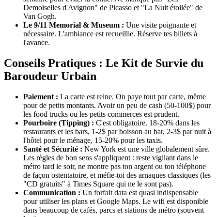
Demoiselles d'Avignon" de Picasso et "La Nuit étoilée" de
Van Gogh.
Le 9/11 Memorial & Museum :
Une visite poignante et
nécessaire. L'ambiance est recueillie. Réserve tes billets à
l'avance.
Conseils Pratiques : Le Kit de Survie du
Baroudeur Urbain
Paiement :
La carte est reine. On paye tout par carte, même
pour de petits montants. Avoir un peu de cash (50-100$) pour
les food trucks ou les petits commerces est prudent.
Pourboire (Tipping) :
C'est obligatoire. 18-20% dans les
restaurants et les bars, 1-2$ par boisson au bar, 2-3$ par nuit à
l'hôtel pour le ménage, 15-20% pour les taxis.
Santé et Sécurité :
New York est une ville globalement sûre.
Les règles de bon sens s'appliquent : reste vigilant dans le
métro tard le soir, ne montre pas ton argent ou ton téléphone
de façon ostentatoire, et méfie-toi des arnaques classiques (les
"CD gratuits" à Times Square qui ne le sont pas).
Communication :
Un forfait data est quasi indispensable
pour utiliser les plans et Google Maps. Le wifi est disponible
dans beaucoup de cafés, parcs et stations de métro (souvent