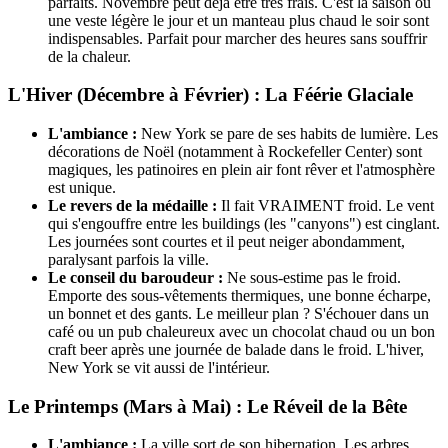
parfaits. Novembre peut déjà être très frais. C'est la saison où
une veste légère le jour et un manteau plus chaud le soir sont
indispensables. Parfait pour marcher des heures sans souffrir
de la chaleur.
L'Hiver (Décembre à Février) : La Féérie Glaciale
L'ambiance :
New York se pare de ses habits de lumière. Les
décorations de Noël (notamment à Rockefeller Center) sont
magiques, les patinoires en plein air font rêver et l'atmosphère
est unique.
Le revers de la médaille :
Il fait VRAIMENT froid. Le vent
qui s'engouffre entre les buildings (les "canyons") est cinglant.
Les journées sont courtes et il peut neiger abondamment,
paralysant parfois la ville.
Le conseil du baroudeur :
Ne sous-estime pas le froid.
Emporte des sous-vêtements thermiques, une bonne écharpe,
un bonnet et des gants. Le meilleur plan ? S'échouer dans un
café ou un pub chaleureux avec un chocolat chaud ou un bon
craft beer après une journée de balade dans le froid. L'hiver,
New York se vit aussi de l'intérieur.
Le Printemps (Mars à Mai) : Le Réveil de la Bête
L'ambiance :
La ville sort de son hibernation. Les arbres