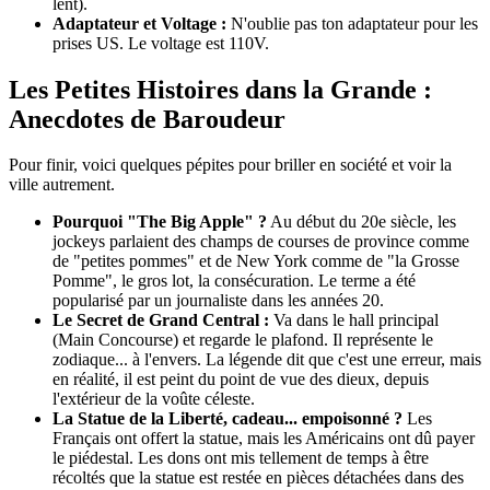
lent).
Adaptateur et Voltage :
N'oublie pas ton adaptateur pour les
prises US. Le voltage est 110V.
Les Petites Histoires dans la Grande :
Anecdotes de Baroudeur
Pour finir, voici quelques pépites pour briller en société et voir la
ville autrement.
Pourquoi "The Big Apple" ?
Au début du 20e siècle, les
jockeys parlaient des champs de courses de province comme
de "petites pommes" et de New York comme de "la Grosse
Pomme", le gros lot, la consécuration. Le terme a été
popularisé par un journaliste dans les années 20.
Le Secret de Grand Central :
Va dans le hall principal
(Main Concourse) et regarde le plafond. Il représente le
zodiaque... à l'envers. La légende dit que c'est une erreur, mais
en réalité, il est peint du point de vue des dieux, depuis
l'extérieur de la voûte céleste.
La Statue de la Liberté, cadeau... empoisonné ?
Les
Français ont offert la statue, mais les Américains ont dû payer
le piédestal. Les dons ont mis tellement de temps à être
récoltés que la statue est restée en pièces détachées dans des