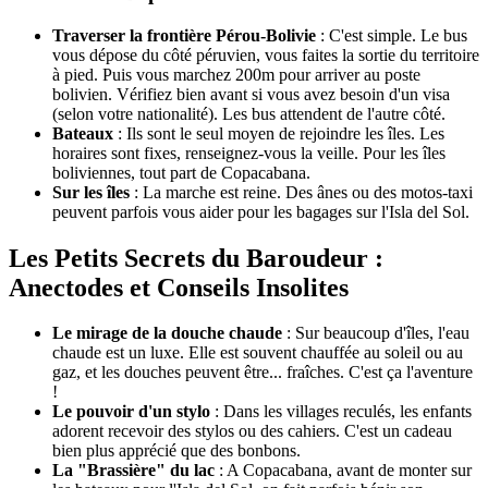
Traverser la frontière Pérou-Bolivie
: C'est simple. Le bus
vous dépose du côté péruvien, vous faites la sortie du territoire
à pied. Puis vous marchez 200m pour arriver au poste
bolivien. Vérifiez bien avant si vous avez besoin d'un visa
(selon votre nationalité). Les bus attendent de l'autre côté.
Bateaux
: Ils sont le seul moyen de rejoindre les îles. Les
horaires sont fixes, renseignez-vous la veille. Pour les îles
boliviennes, tout part de Copacabana.
Sur les îles
: La marche est reine. Des ânes ou des motos-taxi
peuvent parfois vous aider pour les bagages sur l'Isla del Sol.
Les Petits Secrets du Baroudeur :
Anectodes et Conseils Insolites
Le mirage de la douche chaude
: Sur beaucoup d'îles, l'eau
chaude est un luxe. Elle est souvent chauffée au soleil ou au
gaz, et les douches peuvent être... fraîches. C'est ça l'aventure
!
Le pouvoir d'un stylo
: Dans les villages reculés, les enfants
adorent recevoir des stylos ou des cahiers. C'est un cadeau
bien plus apprécié que des bonbons.
La "Brassière" du lac
: A Copacabana, avant de monter sur