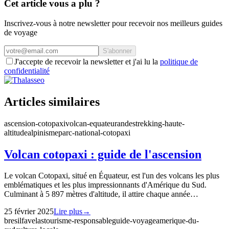
Cet article vous a plu ?
Inscrivez-vous à notre newsletter pour recevoir nos meilleurs guides
de voyage
S'abonner
J'accepte de recevoir la newsletter et j'ai lu la
politique de
confidentialité
Articles similaires
ascension-cotopaxi
volcan-equateur
andes
trekking-haute-
altitude
alpinisme
parc-national-cotopaxi
Volcan cotopaxi : guide de l'ascension
Le volcan Cotopaxi, situé en Équateur, est l'un des volcans les plus
emblématiques et les plus impressionnants d'Amérique du Sud.
Culminant à 5 897 mètres d'altitude, il attire chaque année…
25 février 2025
Lire plus
→
bresil
favelas
tourisme-responsable
guide-voyage
amerique-du-