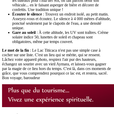
les bateaux pour l'Isla del Sol, on fait parfois bénir son
véhicule... en le faisant asperger de bière et décorer de
confettis. Une tradition unique !
Écouter le silence
: Trouvez un endroit isolé, au petit matin.
Asseyez-vous et écoutez. Le silence à 4 000 mètres d'altitude,
ponctué seulement par le clapotis de l'eau, a une densité
unique.
Gare au soleil
: À cette altitude, les UV sont traîtres. Crème
solaire indice 50, lunettes de soleil et chapeau sont
obligatoires, même par temps couvert.
Le mot de la fin
: Le Lac Titicaca n'est pas une simple case à
cocher sur une liste. C'est un lieu qui se mérite, qui se ressent.
Lâchez votre appareil photo, respirez l'air pur des hauteurs,
échangez un sourire avec un vieil Aymara, et laissez-vous gagner
par la magie de ce lieu hors du temps. C'est là, dans ces moments de
grâce, que vous comprendrez pourquoi ce lac est, et restera, sacré.
Bon voyage, baroudeur