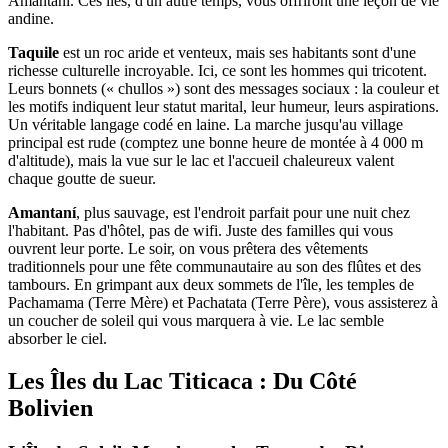
Amantaní. Ces îles, d'un autre temps, vous offriront une leçon de vie
andine.
Taquile
est un roc aride et venteux, mais ses habitants sont d'une
richesse culturelle incroyable. Ici, ce sont les hommes qui tricotent.
Leurs bonnets (« chullos ») sont des messages sociaux : la couleur et
les motifs indiquent leur statut marital, leur humeur, leurs aspirations.
Un véritable langage codé en laine. La marche jusqu'au village
principal est rude (comptez une bonne heure de montée à 4 000 m
d'altitude), mais la vue sur le lac et l'accueil chaleureux valent
chaque goutte de sueur.
Amantaní
, plus sauvage, est l'endroit parfait pour une nuit chez
l'habitant. Pas d'hôtel, pas de wifi. Juste des familles qui vous
ouvrent leur porte. Le soir, on vous prêtera des vêtements
traditionnels pour une fête communautaire au son des flûtes et des
tambours. En grimpant aux deux sommets de l'île, les temples de
Pachamama (Terre Mère) et Pachatata (Terre Père), vous assisterez à
un coucher de soleil qui vous marquera à vie. Le lac semble
absorber le ciel.
Les Îles du Lac Titicaca : Du Côté
Bolivien