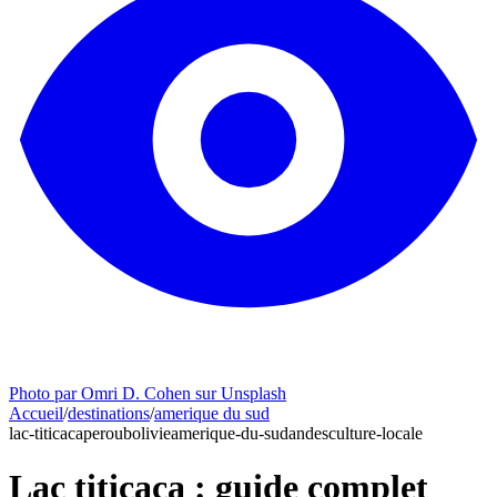
Photo par Omri D. Cohen sur Unsplash
Accueil
/
destinations
/
amerique du sud
lac-titicaca
perou
bolivie
amerique-du-sud
andes
culture-locale
Lac titicaca : guide complet