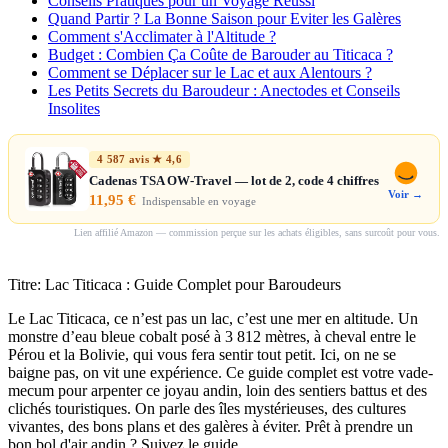
Conseils Pratiques pour un Voyage Réussi
Quand Partir ? La Bonne Saison pour Eviter les Galères
Comment s'Acclimater à l'Altitude ?
Budget : Combien Ça Coûte de Barouder au Titicaca ?
Comment se Déplacer sur le Lac et aux Alentours ?
Les Petits Secrets du Baroudeur : Anectodes et Conseils
Insolites
4 587 avis ★ 4,6
Cadenas TSA OW-Travel — lot de 2, code 4 chiffres
Voir →
11,95 €
Indispensable en voyage
Lien affilié Amazon — commission perçue sur les achats éligibles, sans surcoût pour vous.
Titre: Lac Titicaca : Guide Complet pour Baroudeurs
Le Lac Titicaca, ce n’est pas un lac, c’est une mer en altitude. Un
monstre d’eau bleue cobalt posé à 3 812 mètres, à cheval entre le
Pérou et la Bolivie, qui vous fera sentir tout petit. Ici, on ne se
baigne pas, on vit une expérience. Ce guide complet est votre vade-
mecum pour arpenter ce joyau andin, loin des sentiers battus et des
clichés touristiques. On parle des îles mystérieuses, des cultures
vivantes, des bons plans et des galères à éviter. Prêt à prendre un
bon bol d'air andin ? Suivez le guide.