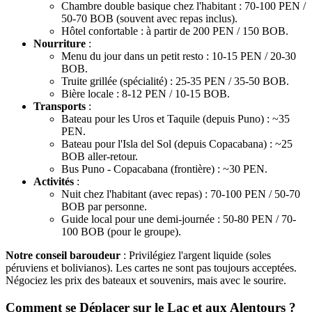
Chambre double basique chez l'habitant : 70-100 PEN /
50-70 BOB (souvent avec repas inclus).
Hôtel confortable : à partir de 200 PEN / 150 BOB.
Nourriture
:
Menu du jour dans un petit resto : 10-15 PEN / 20-30
BOB.
Truite grillée (spécialité) : 25-35 PEN / 35-50 BOB.
Bière locale : 8-12 PEN / 10-15 BOB.
Transports
:
Bateau pour les Uros et Taquile (depuis Puno) : ~35
PEN.
Bateau pour l'Isla del Sol (depuis Copacabana) : ~25
BOB aller-retour.
Bus Puno - Copacabana (frontière) : ~30 PEN.
Activités
:
Nuit chez l'habitant (avec repas) : 70-100 PEN / 50-70
BOB par personne.
Guide local pour une demi-journée : 50-80 PEN / 70-
100 BOB (pour le groupe).
Notre conseil baroudeur
: Privilégiez l'argent liquide (soles
péruviens et bolivianos). Les cartes ne sont pas toujours acceptées.
Négociez les prix des bateaux et souvenirs, mais avec le sourire.
Comment se Déplacer sur le Lac et aux Alentours ?