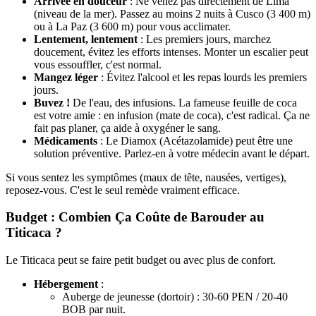
Arrivée en douceur
: Ne venez pas directement de Lima
(niveau de la mer). Passez au moins 2 nuits à Cusco (3 400 m)
ou à La Paz (3 600 m) pour vous acclimater.
Lentement, lentement
: Les premiers jours, marchez
doucement, évitez les efforts intenses. Monter un escalier peut
vous essouffler, c'est normal.
Mangez léger
: Évitez l'alcool et les repas lourds les premiers
jours.
Buvez !
De l'eau, des infusions. La fameuse feuille de coca
est votre amie : en infusion (mate de coca), c'est radical. Ça ne
fait pas planer, ça aide à oxygéner le sang.
Médicaments
: Le Diamox (Acétazolamide) peut être une
solution préventive. Parlez-en à votre médecin avant le départ.
Si vous sentez les symptômes (maux de tête, nausées, vertiges),
reposez-vous. C'est le seul remède vraiment efficace.
Budget : Combien Ça Coûte de Barouder au
Titicaca ?
Le Titicaca peut se faire petit budget ou avec plus de confort.
Hébergement
:
Auberge de jeunesse (dortoir) : 30-60 PEN / 20-40
BOB par nuit.