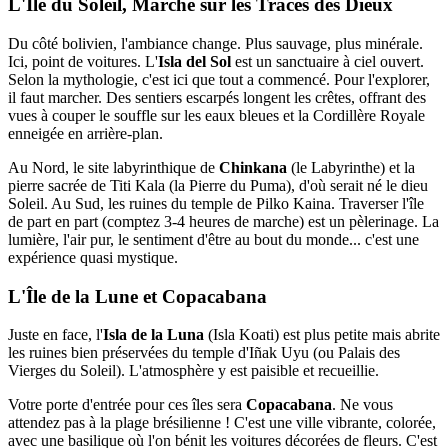
L'Île du Soleil, Marche sur les Traces des Dieux
Du côté bolivien, l'ambiance change. Plus sauvage, plus minérale.
Ici, point de voitures. L'
Isla del Sol
est un sanctuaire à ciel ouvert.
Selon la mythologie, c'est ici que tout a commencé. Pour l'explorer,
il faut marcher. Des sentiers escarpés longent les crêtes, offrant des
vues à couper le souffle sur les eaux bleues et la Cordillère Royale
enneigée en arrière-plan.
Au Nord, le site labyrinthique de
Chinkana
(le Labyrinthe) et la
pierre sacrée de Titi Kala (la Pierre du Puma), d'où serait né le dieu
Soleil. Au Sud, les ruines du temple de Pilko Kaina. Traverser l'île
de part en part (comptez 3-4 heures de marche) est un pèlerinage. La
lumière, l'air pur, le sentiment d'être au bout du monde... c'est une
expérience quasi mystique.
L'Île de la Lune et Copacabana
Juste en face, l'
Isla de la Luna
(Isla Koati) est plus petite mais abrite
les ruines bien préservées du temple d'Iñak Uyu (ou Palais des
Vierges du Soleil). L'atmosphère y est paisible et recueillie.
Votre porte d'entrée pour ces îles sera
Copacabana
. Ne vous
attendez pas à la plage brésilienne ! C'est une ville vibrante, colorée,
avec une basilique où l'on bénit les voitures décorées de fleurs. C'est