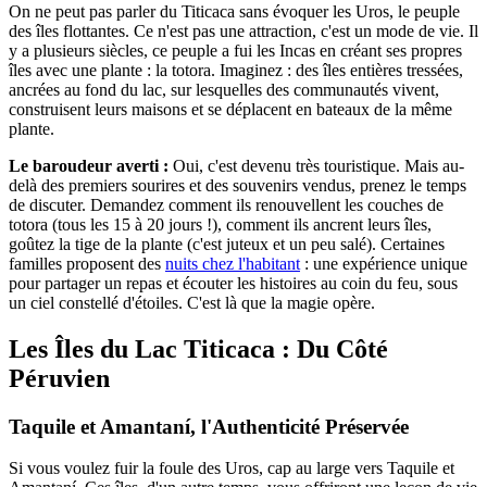
On ne peut pas parler du Titicaca sans évoquer les Uros, le peuple
des îles flottantes. Ce n'est pas une attraction, c'est un mode de vie. Il
y a plusieurs siècles, ce peuple a fui les Incas en créant ses propres
îles avec une plante : la totora. Imaginez : des îles entières tressées,
ancrées au fond du lac, sur lesquelles des communautés vivent,
construisent leurs maisons et se déplacent en bateaux de la même
plante.
Le baroudeur averti :
Oui, c'est devenu très touristique. Mais au-
delà des premiers sourires et des souvenirs vendus, prenez le temps
de discuter. Demandez comment ils renouvellent les couches de
totora (tous les 15 à 20 jours !), comment ils ancrent leurs îles,
goûtez la tige de la plante (c'est juteux et un peu salé). Certaines
familles proposent des
nuits chez l'habitant
: une expérience unique
pour partager un repas et écouter les histoires au coin du feu, sous
un ciel constellé d'étoiles. C'est là que la magie opère.
Les Îles du Lac Titicaca : Du Côté
Péruvien
Taquile et Amantaní, l'Authenticité Préservée
Si vous voulez fuir la foule des Uros, cap au large vers Taquile et