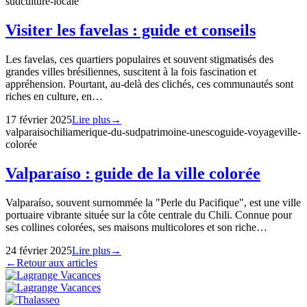
sud
culture-locale
Visiter les favelas : guide et conseils
Les favelas, ces quartiers populaires et souvent stigmatisés des
grandes villes brésiliennes, suscitent à la fois fascination et
appréhension. Pourtant, au-delà des clichés, ces communautés sont
riches en culture, en…
17 février 2025
Lire plus
→
valparaiso
chili
amerique-du-sud
patrimoine-unesco
guide-voyage
ville-
colorée
Valparaíso : guide de la ville colorée
Valparaíso, souvent surnommée la "Perle du Pacifique", est une ville
portuaire vibrante située sur la côte centrale du Chili. Connue pour
ses collines colorées, ses maisons multicolores et son riche…
24 février 2025
Lire plus
→
←
Retour aux articles