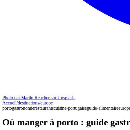
Photo par Martin Reacher sur Unsplash
Accueil
/
destinations
/
europe
porto
gastronomie
restaurants
cuisine-portugaise
guide-alimentaire
europ
Où manger à porto : guide gas