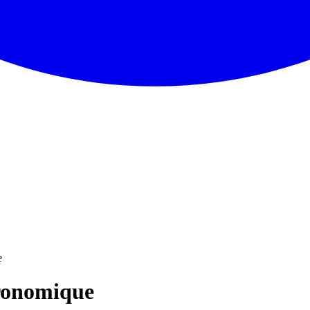
e
tronomique