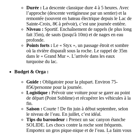
Durée :
La descente classique dure 4 à 5 heures. Avec
l’approche (descente vertigineuse par un sentier) et la
remontée (souvent en bateau électrique depuis le Lac de
Sainte-Croix, 8€ à prévoir), c’est une journée entière.
Niveau :
Sportif. Enchaînement de rappels (le plus long
fait 35m), de sauts (jusqu'à 10m) et de nages en eau
profonde.
Points forts :
Le « Styx », un passage étroit et sombre
où la rivière disparaît sous la roche. Le rappel de 35m
dans le « Grand Mur ». L’arrivée dans les eaux
turquoise du lac.
Budget & Orga :
Guide :
Obligatoire pour la plupart. Environ 75-
85€/personne pour la journée.
Logistique :
Prévoir une voiture pour se garer au point
de départ (Point Sublime) et récupérer les véhicules à la
fin.
Saison :
Courte ! De fin juin à début septembre, selon
le niveau de l’eau. En juillet, c’est idéal.
Tips du baroudeur :
Prenez un sac canyon étanche
SOLIDE. Les chocs contre la roche sont fréquents.
Emportez un gros pique-nique et de l’eau. La faim vous