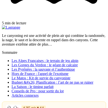
5 min de lecture
Le canyoning est une activité de plein air qui combine la randonnée,
la nage, le saut et la descente en rappel dans des canyons. Cette
aventure extrême attire de plus…
Sommaire
Les Alpes Françaises : le terrain de jeu alpin
Les Gorges du Verdon : le géant de calcaire
Les Pyrénées : la sauvage et l’authentique
Hors de France : l'appel de l'exotisme
Le Matos : Kit de survie du canyoniste
Budget &#x26; Planification : l’art de ne pas se ruiner
La Saison : le timing parfait
Conseils de Pro : pour sortir du lot
Articles connexes
4 587 avis ★ 4,6