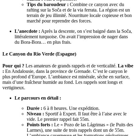
Tips du baroudeur :
Combine ce canyon avec du
rafting sur la Soča et de la via ferrata. La région est un
terrain de jeu illimité. Nourriture locale copieuse et bon
marché pour reprendre des forces.
L’anecdote :
Après la descente, on s’est baigné dans la Soča,
littéralement turquoise. On avait l’impression de nager dans
du Bora-Bora… en plus frais.
Le Canyon du Rio Verde (Espagne)
Pour qui ?
Les amateurs de grands rappels et de verticalité.
La vibe
:
En Andalousie, dans la province de Grenade. C’est le canyon le
plus profond d’Europe. L’ambiance est minérale, sèche en surface,
mais d’une fraîcheur humide au fond. Les rappels sont longs et
vertigineux.
Le parcours en détail :
Durée :
6 à 8 heures. Une expédition.
Niveau :
Sportif à Expert. Il faut être à l’aise avec le
vide. Le premier rappel fait 55m.
Points forts :
Le « Pozo de las Lágrimas » (le Puits des
Larmes), une suite de trois rappels dont un de 55m.
L’ambiance caverneuse et les formations géologiques.