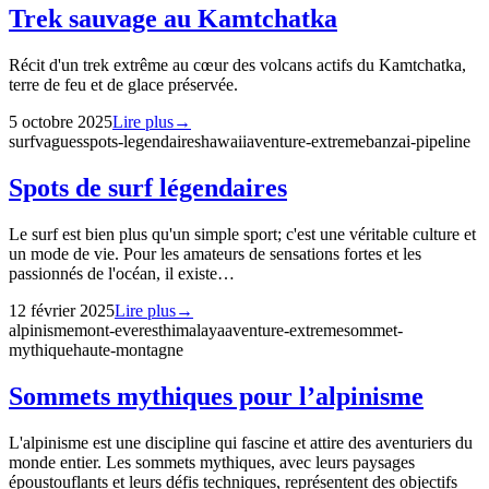
Trek sauvage au Kamtchatka
Récit d'un trek extrême au cœur des volcans actifs du Kamtchatka,
terre de feu et de glace préservée.
5 octobre 2025
Lire plus
→
surf
vagues
spots-legendaires
hawaii
aventure-extreme
banzai-pipeline
Spots de surf légendaires
Le surf est bien plus qu'un simple sport; c'est une véritable culture et
un mode de vie. Pour les amateurs de sensations fortes et les
passionnés de l'océan, il existe…
12 février 2025
Lire plus
→
alpinisme
mont-everest
himalaya
aventure-extreme
sommet-
mythique
haute-montagne
Sommets mythiques pour l’alpinisme
L'alpinisme est une discipline qui fascine et attire des aventuriers du
monde entier. Les sommets mythiques, avec leurs paysages
époustouflants et leurs défis techniques, représentent des objectifs