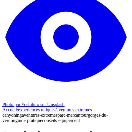
Photo par Yoshihiro sur Unsplash
Accueil
/
experiences uniques
/
aventures extremes
canyoning
aventures-extremes
parc-mercantour
gorges-du-
verdon
guide-pratique
conseils-equipement