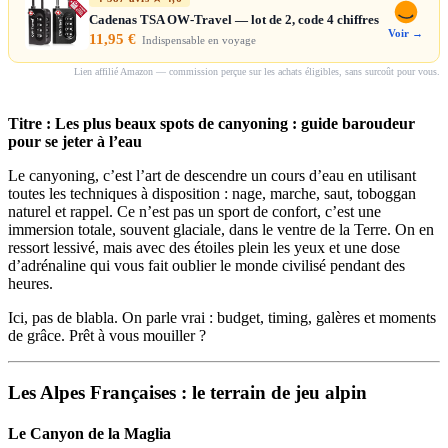
Cadenas TSA OW-Travel — lot de 2, code 4 chiffres
Voir →
11,95 €
Indispensable en voyage
Lien affilié Amazon — commission perçue sur les achats éligibles, sans surcoût pour vous.
Titre : Les plus beaux spots de canyoning : guide baroudeur
pour se jeter à l’eau
Le canyoning, c’est l’art de descendre un cours d’eau en utilisant
toutes les techniques à disposition : nage, marche, saut, toboggan
naturel et rappel. Ce n’est pas un sport de confort, c’est une
immersion totale, souvent glaciale, dans le ventre de la Terre. On en
ressort lessivé, mais avec des étoiles plein les yeux et une dose
d’adrénaline qui vous fait oublier le monde civilisé pendant des
heures.
Ici, pas de blabla. On parle vrai : budget, timing, galères et moments
de grâce. Prêt à vous mouiller ?
Les Alpes Françaises : le terrain de jeu alpin
Le Canyon de la Maglia