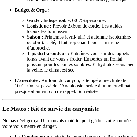
Budget & Orga :
Guide :
Indispensable. 60-75€/personne.
Logistique :
Prévoir 2x60m de corde. Les guides
locaux les fournissent.
Saison :
Printemps (avril-juin) et automne (septembre-
octobre). L’été, il fait trop chaud pour la marche
d’approche.
Tips du baroudeur :
Entraînez-vous sur des rappels
longs avant de vous y frotter. Emportez un frontal
puissant pour les parties sombres. Et hydratez-vous bien
la veille, le climat est sec.
L’anecdote :
Au fond du canyon, la température chute de
10°C. On est passé de l’Andalousie torride à un microclimat
presque alpin en 55m de rappel. Surréaliste.
Le Matos : Kit de survie du canyoniste
Ne pas négliger ça. Un mauvais matériel peut gâcher votre journée,
voire vous mettre en danger.
La Combinaison :
Intégrale, 5mm d’épaisseur. Pas de shorty.