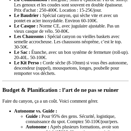
Les genoux et les coudes sont souvent en double épaisseur.
Prix d'achat : 250-400€. Location : 15-25€/jour.
Le Baudrier :
Spécial canyon, qui sèche vite et avec un
pontet en acier inoxydable. Environ 60-100€.
Le Casque :
Norme CE, avec jugulaire ajustable. Pas un
vieux casque de vélo. 50-80€.
Les Chaussons :
Spécial canyon ou vieilles baskets avec
semelle accrocheuse. Les chaussons néoprène, c’est le top.
30-50€.
Le Sac :
Étanche, avec un bon système de fermeture (roll-up).
20-40L. 50-100€.
Le Kit Perso :
Corde sèche (8-10mm) si vous êtes autonome,
descendeur (rappel), mousquetons, longes, poubelle pour
remporter vos déchets.
Budget & Planification : l’art de ne pas se ruiner
Faire du canyon, ça a un coût. Voici comment gérer.
Autonome vs. Guide :
Guide :
Pour 95% des gens. Sécurité, logistique,
connaissance du spot. Comptez 50-110€/jour/pers.
Autonome :
Après plusieurs formations, avoir son