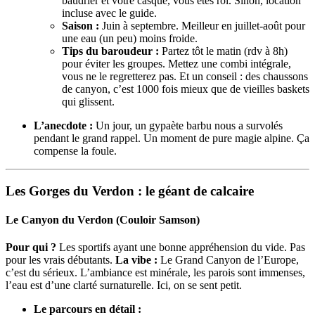
baudrier et votre casque, vous êtes roi. Sinon, location
incluse avec le guide.
Saison :
Juin à septembre. Meilleur en juillet-août pour
une eau (un peu) moins froide.
Tips du baroudeur :
Partez tôt le matin (rdv à 8h)
pour éviter les groupes. Mettez une combi intégrale,
vous ne le regretterez pas. Et un conseil : des chaussons
de canyon, c’est 1000 fois mieux que de vieilles baskets
qui glissent.
L’anecdote :
Un jour, un gypaète barbu nous a survolés
pendant le grand rappel. Un moment de pure magie alpine. Ça
compense la foule.
Les Gorges du Verdon : le géant de calcaire
Le Canyon du Verdon (Couloir Samson)
Pour qui ?
Les sportifs ayant une bonne appréhension du vide. Pas
pour les vrais débutants.
La vibe :
Le Grand Canyon de l’Europe,
c’est du sérieux. L’ambiance est minérale, les parois sont immenses,
l’eau est d’une clarté surnaturelle. Ici, on se sent petit.
Le parcours en détail :