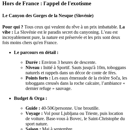
Hors de France : l'appel de l'exotisme
Le Canyon des Gorges de la Nesque (Slovénie)
Pour qui ?
Tous ceux qui veulent du rêve à un prix imbattable.
La
vibe :
La Slovénie est le paradis secret du canyoning. L’eau est
incroyablement pure, la nature est préservée et les prix sont deux
fois moins chers qu'en France.
Le parcours en détail :
Durée :
Environ 3 heures de descente.
Niveau :
Initié à Sportif. Sauts jusqu'à 10m, toboggans
naturels et rappels dans un décor de conte de fées.
Points forts :
Les eaux émeraude de la rivière Soča, les
toboggans creusés dans la roche calcaire, l’ambiance «
dernier refuge » sauvage.
Budget & Orga :
Guide :
40-50€/personne. Une broutille.
Voyage :
Vol pour Ljubljana ou Trieste, puis location
de voiture. Base-vous à Bovec, le Saint-Christophe du
sport nature.
Saison :
Mai à septembre.