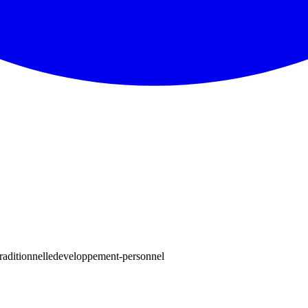
raditionnelle
developpement-personnel