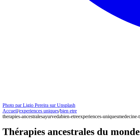
Photo par Ligio Pereira sur Unsplash
Accueil
/
experiences uniques
/
bien etre
therapies-ancestrales
ayurveda
bien-etre
experiences-uniques
medecine-t
Thérapies ancestrales du monde