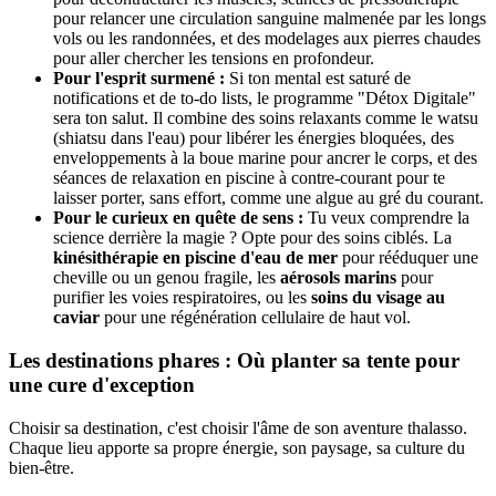
pour relancer une circulation sanguine malmenée par les longs
vols ou les randonnées, et des modelages aux pierres chaudes
pour aller chercher les tensions en profondeur.
Pour l'esprit surmené :
Si ton mental est saturé de
notifications et de to-do lists, le programme "Détox Digitale"
sera ton salut. Il combine des soins relaxants comme le watsu
(shiatsu dans l'eau) pour libérer les énergies bloquées, des
enveloppements à la boue marine pour ancrer le corps, et des
séances de relaxation en piscine à contre-courant pour te
laisser porter, sans effort, comme une algue au gré du courant.
Pour le curieux en quête de sens :
Tu veux comprendre la
science derrière la magie ? Opte pour des soins ciblés. La
kinésithérapie en piscine d'eau de mer
pour rééduquer une
cheville ou un genou fragile, les
aérosols marins
pour
purifier les voies respiratoires, ou les
soins du visage au
caviar
pour une régénération cellulaire de haut vol.
Les destinations phares : Où planter sa tente pour
une cure d'exception
Choisir sa destination, c'est choisir l'âme de son aventure thalasso.
Chaque lieu apporte sa propre énergie, son paysage, sa culture du
bien-être.