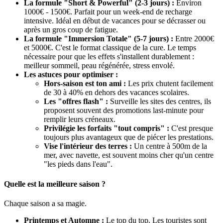
La formule "Short & Powerful" (2-3 jours) :
Environ
1000€ - 1500€. Parfait pour un week-end de recharge
intensive. Idéal en début de vacances pour se décrasser ou
après un gros coup de fatigue.
La formule "Immersion Totale" (5-7 jours) :
Entre 2000€
et 5000€. C'est le format classique de la cure. Le temps
nécessaire pour que les effets s'installent durablement :
meilleur sommeil, peau régénérée, stress envolé.
Les astuces pour optimiser :
Hors-saison est ton ami :
Les prix chutent facilement
de 30 à 40% en dehors des vacances scolaires.
Les "offres flash" :
Surveille les sites des centres, ils
proposent souvent des promotions last-minute pour
remplir leurs créneaux.
Privilégie les forfaits "tout compris" :
C'est presque
toujours plus avantageux que de piécer les prestations.
Vise l'intérieur des terres :
Un centre à 500m de la
mer, avec navette, est souvent moins cher qu'un centre
"les pieds dans l'eau".
Quelle est la meilleure saison ?
Chaque saison a sa magie.
Printemps et Automne :
Le top du top. Les touristes sont