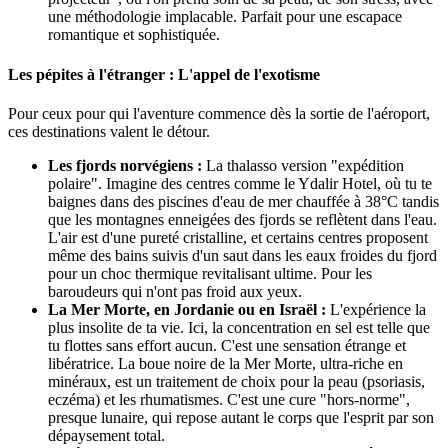
une méthodologie implacable. Parfait pour une escapace
romantique et sophistiquée.
Les pépites à l'étranger : L'appel de l'exotisme
Pour ceux pour qui l'aventure commence dès la sortie de l'aéroport,
ces destinations valent le détour.
Les fjords norvégiens :
La thalasso version "expédition
polaire". Imagine des centres comme le Ydalir Hotel, où tu te
baignes dans des piscines d'eau de mer chauffée à 38°C tandis
que les montagnes enneigées des fjords se reflètent dans l'eau.
L'air est d'une pureté cristalline, et certains centres proposent
même des bains suivis d'un saut dans les eaux froides du fjord
pour un choc thermique revitalisant ultime. Pour les
baroudeurs qui n'ont pas froid aux yeux.
La Mer Morte, en Jordanie ou en Israël :
L'expérience la
plus insolite de ta vie. Ici, la concentration en sel est telle que
tu flottes sans effort aucun. C'est une sensation étrange et
libératrice. La boue noire de la Mer Morte, ultra-riche en
minéraux, est un traitement de choix pour la peau (psoriasis,
eczéma) et les rhumatismes. C'est une cure "hors-norme",
presque lunaire, qui repose autant le corps que l'esprit par son
dépaysement total.