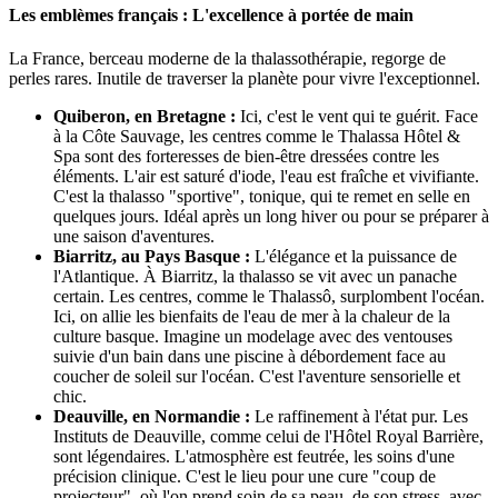
Les emblèmes français : L'excellence à portée de main
La France, berceau moderne de la thalassothérapie, regorge de
perles rares. Inutile de traverser la planète pour vivre l'exceptionnel.
Quiberon, en Bretagne :
Ici, c'est le vent qui te guérit. Face
à la Côte Sauvage, les centres comme le Thalassa Hôtel &
Spa sont des forteresses de bien-être dressées contre les
éléments. L'air est saturé d'iode, l'eau est fraîche et vivifiante.
C'est la thalasso "sportive", tonique, qui te remet en selle en
quelques jours. Idéal après un long hiver ou pour se préparer à
une saison d'aventures.
Biarritz, au Pays Basque :
L'élégance et la puissance de
l'Atlantique. À Biarritz, la thalasso se vit avec un panache
certain. Les centres, comme le Thalassô, surplombent l'océan.
Ici, on allie les bienfaits de l'eau de mer à la chaleur de la
culture basque. Imagine un modelage avec des ventouses
suivie d'un bain dans une piscine à débordement face au
coucher de soleil sur l'océan. C'est l'aventure sensorielle et
chic.
Deauville, en Normandie :
Le raffinement à l'état pur. Les
Instituts de Deauville, comme celui de l'Hôtel Royal Barrière,
sont légendaires. L'atmosphère est feutrée, les soins d'une
précision clinique. C'est le lieu pour une cure "coup de
projecteur", où l'on prend soin de sa peau, de son stress, avec