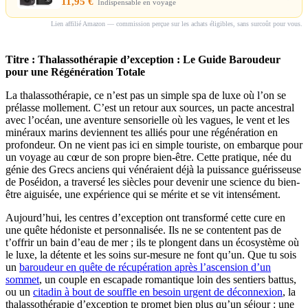
11,95 €
Indispensable en voyage
Lien affilié Amazon — commission perçue sur les achats éligibles, sans surcoût pour vous.
Titre : Thalassothérapie d’exception : Le Guide Baroudeur
pour une Régénération Totale
La thalassothérapie, ce n’est pas un simple spa de luxe où l’on se
prélasse mollement. C’est un retour aux sources, un pacte ancestral
avec l’océan, une aventure sensorielle où les vagues, le vent et les
minéraux marins deviennent tes alliés pour une régénération en
profondeur. On ne vient pas ici en simple touriste, on embarque pour
un voyage au cœur de son propre bien-être. Cette pratique, née du
génie des Grecs anciens qui vénéraient déjà la puissance guérisseuse
de Poséidon, a traversé les siècles pour devenir une science du bien-
être aiguisée, une expérience qui se mérite et se vit intensément.
Aujourd’hui, les centres d’exception ont transformé cette cure en
une quête hédoniste et personnalisée. Ils ne se contentent pas de
t’offrir un bain d’eau de mer ; ils te plongent dans un écosystème où
le luxe, la détente et les soins sur-mesure ne font qu’un. Que tu sois
un
baroudeur en quête de récupération après l’ascension d’un
sommet
, un couple en escapade romantique loin des sentiers battus,
ou un
citadin à bout de souffle en besoin urgent de déconnexion
, la
thalassothérapie d’exception te promet bien plus qu’un séjour : une