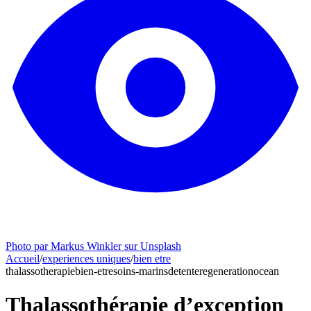
Photo par Markus Winkler sur Unsplash
Accueil
/
experiences uniques
/
bien etre
thalassotherapie
bien-etre
soins-marins
detente
regeneration
ocean
Thalassothérapie d’exception