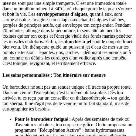
mer
ne sont pas une simple trempette. C'est une immersion totale
dans un bouillon minéral à 34°C, où chaque pore de ta peau s'ouvre
et boit la vie. Les
enveloppements d'algues
, quant à eux, sont
l'arme absolue. Imagine : un cataplasme chaud d'algues fraîches,
gorgées de principes actifs, qui enveloppe ton corps entier. Pendant
20 minutes, allongé dans la pénombre, tu sens littéralement les
toxines quitter ton corps et l'énergie vitale des fonds marins pénétrer
tes muscles endoloris. Enfin, les
douches à jet
sont le coup de fouet
bienvenu. Un thérapeute guide un puissant jet d'eau de mer sur tes
points de tension – épaules, dos, jambes – dénouant les nœuds un à
un, comme on défaits les cordages d'un voilier après une tempête.
C'est tonique, revigorant, et terriblement efficace.
Les soins personnalisés : Ton itinéraire sur mesure
Un baroudeur ne suit pas un sentier unique ; il trace sa propre route.
Dans un centre d'exception, c'est la même philosophie. Dès ton
arrivée, tu es reçu par un conseiller en thalassothérapie – ton guide,
ton sherpa. Il ne s'agit pas de te vendre un forfait standard, mais de
cartographier tes besoins.
Pour le baroudeur fatigué :
Après des semaines de trek ou
d'aventures urbaines, ton corps crie grâce. On te proposera un
programme "Récupération Active" : bains hydromassants
pour décontracturer les muscles, séances de pressothérapie