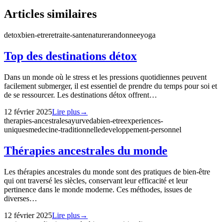
Articles similaires
detox
bien-etre
retraite-sante
nature
randonnee
yoga
Top des destinations détox
Dans un monde où le stress et les pressions quotidiennes peuvent
facilement submerger, il est essentiel de prendre du temps pour soi et
de se ressourcer. Les destinations détox offrent…
12 février 2025
Lire plus
→
therapies-ancestrales
ayurveda
bien-etre
experiences-
uniques
medecine-traditionnelle
developpement-personnel
Thérapies ancestrales du monde
Les thérapies ancestrales du monde sont des pratiques de bien-être
qui ont traversé les siècles, conservant leur efficacité et leur
pertinence dans le monde moderne. Ces méthodes, issues de
diverses…
12 février 2025
Lire plus
→