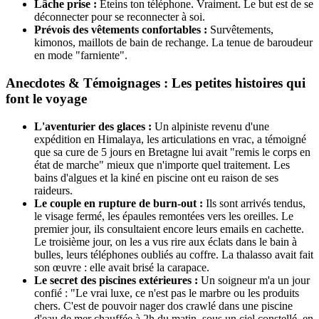
Lâche prise :
Éteins ton téléphone. Vraiment. Le but est de se
déconnecter pour se reconnecter à soi.
Prévois des vêtements confortables :
Survêtements,
kimonos, maillots de bain de rechange. La tenue de baroudeur
en mode "farniente".
Anecdotes & Témoignages : Les petites histoires qui
font le voyage
L'aventurier des glaces :
Un alpiniste revenu d'une
expédition en Himalaya, les articulations en vrac, a témoigné
que sa cure de 5 jours en Bretagne lui avait "remis le corps en
état de marche" mieux que n'importe quel traitement. Les
bains d'algues et la kiné en piscine ont eu raison de ses
raideurs.
Le couple en rupture de burn-out :
Ils sont arrivés tendus,
le visage fermé, les épaules remontées vers les oreilles. Le
premier jour, ils consultaient encore leurs emails en cachette.
Le troisième jour, on les a vus rire aux éclats dans le bain à
bulles, leurs téléphones oubliés au coffre. La thalasso avait fait
son œuvre : elle avait brisé la carapace.
Le secret des piscines extérieures :
Un soigneur m'a un jour
confié : "Le vrai luxe, ce n'est pas le marbre ou les produits
chers. C'est de pouvoir nager dos crawlé dans une piscine
d'eau de mer chauffée à 2h du matin, sous un ciel constellé, en