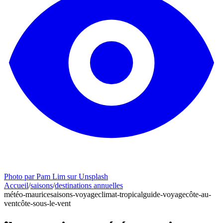
Photo par Pam Lim sur Unsplash
Accueil
/
saisons
/
destinations annuelles
météo-maurice
saisons-voyage
climat-tropical
guide-voyage
côte-au-
vent
côte-sous-le-vent