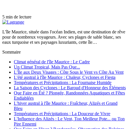
5 min de lecture
L'île Maurice, située dans l'océan Indien, est une destination de rêve
pour de nombreux voyageurs. Avec ses plages de sable blanc, ses
eaux turquoise et ses paysages luxuriants, cette île…
Sommaire
Climat général de l'île Maurice : Le Cadre
Un Climat Tropical, Mais Pas Que...
L'Île aux Deux Visages : Côte Sous le Vent vs Côte Au Vent
L'été austral à l'île Maurice : Chaleur, Cyclones et Fiesta
Températures et Précipitations : La Fournaise Humide
La Saison des Cyclones : Le Baroud d'Honneur des Éléments
Que Faire en Été ? Plongée, Randonnées Aquatiques et Fêtes
Endiablées
L'hiver austral à l'île Maurice : Fraîcheur, Alizés et Grand
Bleu
Températures et Précipitations : La Douceur de Vivre
L'Influence des Alizés : Le Vent, Ton Meilleur Pote... ou Ton
Pire Ennemi