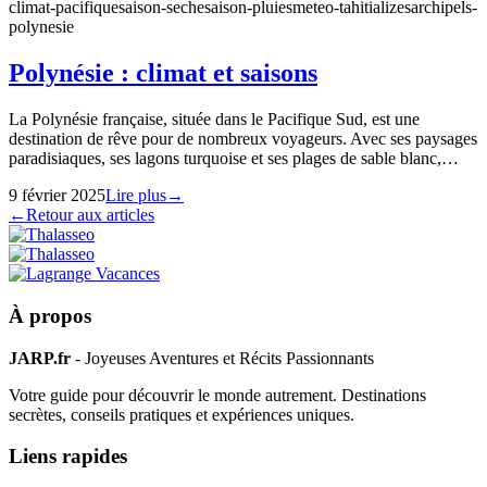
climat-pacifique
saison-seche
saison-pluies
meteo-tahiti
alizes
archipels-
polynesie
Polynésie : climat et saisons
La Polynésie française, située dans le Pacifique Sud, est une
destination de rêve pour de nombreux voyageurs. Avec ses paysages
paradisiaques, ses lagons turquoise et ses plages de sable blanc,…
9 février 2025
Lire plus
→
←
Retour aux articles
À propos
JARP.fr
- Joyeuses Aventures et Récits Passionnants
Votre guide pour découvrir le monde autrement. Destinations
secrètes, conseils pratiques et expériences uniques.
Liens rapides