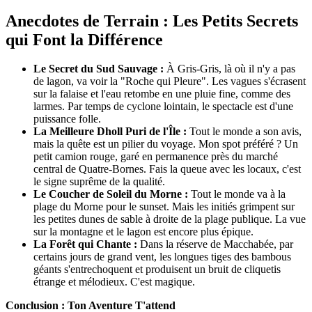
Anecdotes de Terrain : Les Petits Secrets
qui Font la Différence
Le Secret du Sud Sauvage :
À Gris-Gris, là où il n'y a pas
de lagon, va voir la "Roche qui Pleure". Les vagues s'écrasent
sur la falaise et l'eau retombe en une pluie fine, comme des
larmes. Par temps de cyclone lointain, le spectacle est d'une
puissance folle.
La Meilleure Dholl Puri de l'Île :
Tout le monde a son avis,
mais la quête est un pilier du voyage. Mon spot préféré ? Un
petit camion rouge, garé en permanence près du marché
central de Quatre-Bornes. Fais la queue avec les locaux, c'est
le signe suprême de la qualité.
Le Coucher de Soleil du Morne :
Tout le monde va à la
plage du Morne pour le sunset. Mais les initiés grimpent sur
les petites dunes de sable à droite de la plage publique. La vue
sur la montagne et le lagon est encore plus épique.
La Forêt qui Chante :
Dans la réserve de Macchabée, par
certains jours de grand vent, les longues tiges des bambous
géants s'entrechoquent et produisent un bruit de cliquetis
étrange et mélodieux. C'est magique.
Conclusion : Ton Aventure T'attend