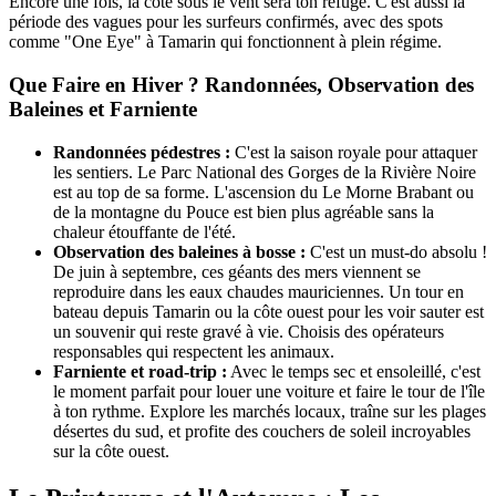
Encore une fois, la côte sous le vent sera ton refuge. C'est aussi la
période des vagues pour les surfeurs confirmés, avec des spots
comme "One Eye" à Tamarin qui fonctionnent à plein régime.
Que Faire en Hiver ? Randonnées, Observation des
Baleines et Farniente
Randonnées pédestres :
C'est la saison royale pour attaquer
les sentiers. Le Parc National des Gorges de la Rivière Noire
est au top de sa forme. L'ascension du Le Morne Brabant ou
de la montagne du Pouce est bien plus agréable sans la
chaleur étouffante de l'été.
Observation des baleines à bosse :
C'est un must-do absolu !
De juin à septembre, ces géants des mers viennent se
reproduire dans les eaux chaudes mauriciennes. Un tour en
bateau depuis Tamarin ou la côte ouest pour les voir sauter est
un souvenir qui reste gravé à vie. Choisis des opérateurs
responsables qui respectent les animaux.
Farniente et road-trip :
Avec le temps sec et ensoleillé, c'est
le moment parfait pour louer une voiture et faire le tour de l'île
à ton rythme. Explore les marchés locaux, traîne sur les plages
désertes du sud, et profite des couchers de soleil incroyables
sur la côte ouest.