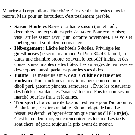
Maurice a la réputation d'être chère. C'est vrai si tu restes dans les
resorts. Mais pour un baroudeur, c'est totalement gérable.
Saison Haute vs Basse :
La haute saison (juillet-août,
décembre-janvier) voit les prix s'envoler. Pour économiser,
vise l'arrière-saison (avril-juin, octobre-novembre). Les vols et
l'hébergement sont bien moins chers.
Hébergement :
Lâche les hôtels 5 étoiles. Privilégie les
guesthouses
(le secret mauricien !). Pour 30-50€ la nuit, tu
auras une chambre propre, souvent le petit-déj' inclus, et des
conseils inestimables de tes hôtes. Les auberges de jeunesse se
développent aussi, parfaites pour les sacs à dos.
Bouffe :
Ta meilleure amie, c'est la
cuisine de rue
et les
rouleaux
. Pour quelques euros, tu manges comme un roi :
dholl puri, gateaux piments, samoussas... Évite les restaurants
des hôtels et va dans les "snacks" locaux. Fais tes courses au
marché pour les fruits et légumes.
Transport :
La voiture de location est reine pour l'autonomie.
À plusieurs, c'est très rentable. Sinon, adopte le
bus
. Le
réseau est étendu et hyper économique (moins d'1€ le trajet).
C'est le meilleur moyen de rencontrer les locaux. Les taxis
sont chers, négocie toujours le prix avant de monter.