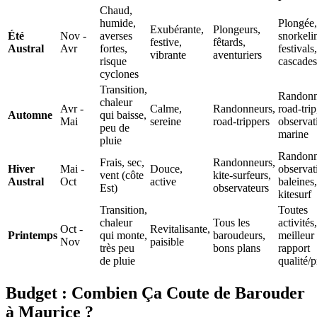
Chaud,
humide,
Plongée,
Exubérante,
Plongeurs,
Été
Nov -
averses
snorkeli
festive,
fêtards,
Austral
Avr
fortes,
festivals,
vibrante
aventuriers
risque
cascades
cyclones
Transition,
Randonn
chaleur
Avr -
Calme,
Randonneurs,
road-trip
Automne
qui baisse,
Mai
sereine
road-trippers
observat
peu de
marine
pluie
Randonn
Frais, sec,
Randonneurs,
Hiver
Mai -
Douce,
observat
vent (côte
kite-surfeurs,
Austral
Oct
active
baleines,
Est)
observateurs
kitesurf
Transition,
Toutes
chaleur
Tous les
activités,
Oct -
Revitalisante,
Printemps
qui monte,
baroudeurs,
meilleur
Nov
paisible
très peu
bons plans
rapport
de pluie
qualité/p
Budget : Combien Ça Coute de Barouder
à Maurice ?