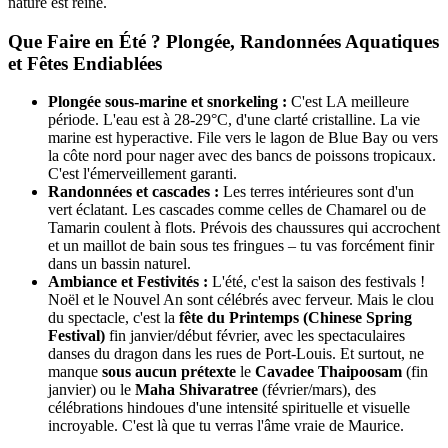
nature est reine.
Que Faire en Été ? Plongée, Randonnées Aquatiques
et Fêtes Endiablées
Plongée sous-marine et snorkeling :
C'est LA meilleure
période. L'eau est à 28-29°C, d'une clarté cristalline. La vie
marine est hyperactive. File vers le lagon de Blue Bay ou vers
la côte nord pour nager avec des bancs de poissons tropicaux.
C'est l'émerveillement garanti.
Randonnées et cascades :
Les terres intérieures sont d'un
vert éclatant. Les cascades comme celles de Chamarel ou de
Tamarin coulent à flots. Prévois des chaussures qui accrochent
et un maillot de bain sous tes fringues – tu vas forcément finir
dans un bassin naturel.
Ambiance et Festivités :
L'été, c'est la saison des festivals !
Noël et le Nouvel An sont célébrés avec ferveur. Mais le clou
du spectacle, c'est la
fête du Printemps (Chinese Spring
Festival)
fin janvier/début février, avec les spectaculaires
danses du dragon dans les rues de Port-Louis. Et surtout, ne
manque
sous aucun prétexte
le
Cavadee Thaipoosam
(fin
janvier) ou le
Maha Shivaratree
(février/mars), des
célébrations hindoues d'une intensité spirituelle et visuelle
incroyable. C'est là que tu verras l'âme vraie de Maurice.