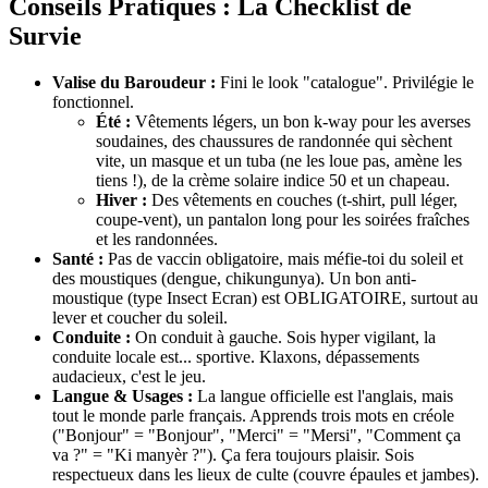
Conseils Pratiques : La Checklist de
Survie
Valise du Baroudeur :
Fini le look "catalogue". Privilégie le
fonctionnel.
Été :
Vêtements légers, un bon k-way pour les averses
soudaines, des chaussures de randonnée qui sèchent
vite, un masque et un tuba (ne les loue pas, amène les
tiens !), de la crème solaire indice 50 et un chapeau.
Hiver :
Des vêtements en couches (t-shirt, pull léger,
coupe-vent), un pantalon long pour les soirées fraîches
et les randonnées.
Santé :
Pas de vaccin obligatoire, mais méfie-toi du soleil et
des moustiques (dengue, chikungunya). Un bon anti-
moustique (type Insect Ecran) est OBLIGATOIRE, surtout au
lever et coucher du soleil.
Conduite :
On conduit à gauche. Sois hyper vigilant, la
conduite locale est... sportive. Klaxons, dépassements
audacieux, c'est le jeu.
Langue & Usages :
La langue officielle est l'anglais, mais
tout le monde parle français. Apprends trois mots en créole
("Bonjour" = "Bonjour", "Merci" = "Mersi", "Comment ça
va ?" = "Ki manyèr ?"). Ça fera toujours plaisir. Sois
respectueux dans les lieux de culte (couvre épaules et jambes).