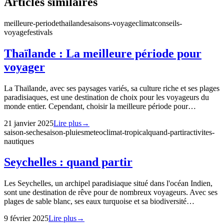
Articles similaires
meilleure-periode
thailande
saisons-voyage
climat
conseils-
voyage
festivals
Thaïlande : La meilleure période pour
voyager
La Thaïlande, avec ses paysages variés, sa culture riche et ses plages
paradisiaques, est une destination de choix pour les voyageurs du
monde entier. Cependant, choisir la meilleure période pour…
21 janvier 2025
Lire plus
→
saison-seche
saison-pluies
meteo
climat-tropical
quand-partir
activites-
nautiques
Seychelles : quand partir
Les Seychelles, un archipel paradisiaque situé dans l'océan Indien,
sont une destination de rêve pour de nombreux voyageurs. Avec ses
plages de sable blanc, ses eaux turquoise et sa biodiversité…
9 février 2025
Lire plus
→