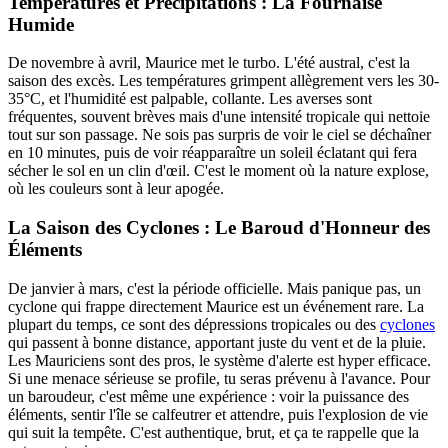
Températures et Précipitations : La Fournaise
Humide
De novembre à avril, Maurice met le turbo. L'été austral, c'est la
saison des excès. Les températures grimpent allègrement vers les 30-
35°C, et l'humidité est palpable, collante. Les averses sont
fréquentes, souvent brèves mais d'une intensité tropicale qui nettoie
tout sur son passage. Ne sois pas surpris de voir le ciel se déchaîner
en 10 minutes, puis de voir réapparaître un soleil éclatant qui fera
sécher le sol en un clin d'œil. C'est le moment où la nature explose,
où les couleurs sont à leur apogée.
La Saison des Cyclones : Le Baroud d'Honneur des
Éléments
De janvier à mars, c'est la période officielle. Mais panique pas, un
cyclone qui frappe directement Maurice est un événement rare. La
plupart du temps, ce sont des dépressions tropicales ou des
cyclones
qui passent à bonne distance, apportant juste du vent et de la pluie.
Les Mauriciens sont des pros, le système d'alerte est hyper efficace.
Si une menace sérieuse se profile, tu seras prévenu à l'avance. Pour
un baroudeur, c'est même une expérience : voir la puissance des
éléments, sentir l'île se calfeutrer et attendre, puis l'explosion de vie
qui suit la tempête. C'est authentique, brut, et ça te rappelle que la