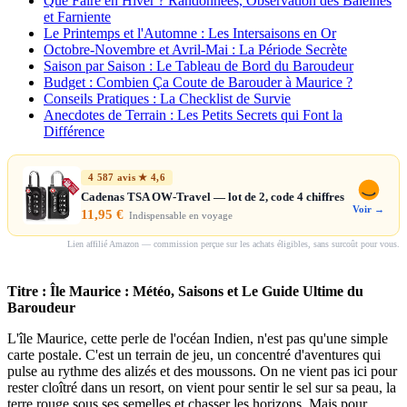
Que Faire en Hiver ? Randonnées, Observation des Baleines
et Farniente
Le Printemps et l'Automne : Les Intersaisons en Or
Octobre-Novembre et Avril-Mai : La Période Secrète
Saison par Saison : Le Tableau de Bord du Baroudeur
Budget : Combien Ça Coute de Barouder à Maurice ?
Conseils Pratiques : La Checklist de Survie
Anecdotes de Terrain : Les Petits Secrets qui Font la
Différence
4 587 avis ★ 4,6
Cadenas TSA OW-Travel — lot de 2, code 4 chiffres
Voir →
11,95 €
Indispensable en voyage
Lien affilié Amazon — commission perçue sur les achats éligibles, sans surcoût pour vous.
Titre : Île Maurice : Météo, Saisons et Le Guide Ultime du
Baroudeur
L'île Maurice, cette perle de l'océan Indien, n'est pas qu'une simple
carte postale. C'est un terrain de jeu, un concentré d'aventures qui
pulse au rythme des alizés et des moussons. On ne vient pas ici pour
rester cloîtré dans un resort, on vient pour sentir le sel sur sa peau, la
terre rouge sous ses semelles et chasser les horizons. Mais pour