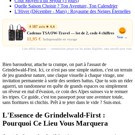
Coût Moyen d'un Séjour (5 jours)
Quelle Saison Choisir ? Ton Aventure, Ton Calendrier
L'Hiver (Décembre - Mars) : Royaume des Neiges Éternelles
4 587 avis ★ 4,6
Cadenas TSA OW-Travel — lot de 2, code 4 chiffres
Voir →
11,95 €
Indispensable en voyage
Lien affilié Amazon — commission perçue sur les achats éligibles, sans surcoût pour vous.
Bien baroudeur, attache ta crampe, on part à l'assaut de
Grindelwald-First. Ici, ce n'est pas une simple station, c'est un terrain
de jeu grandeur nature, une claque visuelle à chaque virage, une
invitation permanente à sortir des sentiers battus. Que tu sois un rider
aguerri, un randonneur en quête de grands espaces ou simplement
un rêveur en mal d'évasion, ce coin des Alpes suisses va te remuer
les tripes. Ce guide, c'est ton passeport pour une aventure totale,
sans fioritures ni chichis. Prêt à te jeter dans le vide ? Suis-moi.
L'Essence de Grindelwald-First :
Pourquoi Ce Lieu Vous Marquera