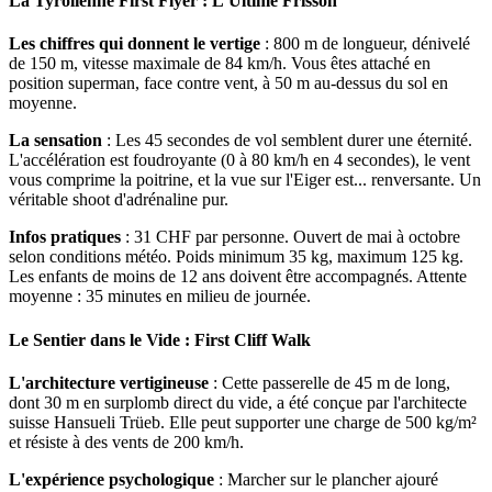
La Tyrolienne First Flyer : L'Ultime Frisson
Les chiffres qui donnent le vertige
: 800 m de longueur, dénivelé
de 150 m, vitesse maximale de 84 km/h. Vous êtes attaché en
position superman, face contre vent, à 50 m au-dessus du sol en
moyenne.
La sensation
: Les 45 secondes de vol semblent durer une éternité.
L'accélération est foudroyante (0 à 80 km/h en 4 secondes), le vent
vous comprime la poitrine, et la vue sur l'Eiger est... renversante. Un
véritable shoot d'adrénaline pur.
Infos pratiques
: 31 CHF par personne. Ouvert de mai à octobre
selon conditions météo. Poids minimum 35 kg, maximum 125 kg.
Les enfants de moins de 12 ans doivent être accompagnés. Attente
moyenne : 35 minutes en milieu de journée.
Le Sentier dans le Vide : First Cliff Walk
L'architecture vertigineuse
: Cette passerelle de 45 m de long,
dont 30 m en surplomb direct du vide, a été conçue par l'architecte
suisse Hansueli Trüeb. Elle peut supporter une charge de 500 kg/m²
et résiste à des vents de 200 km/h.
L'expérience psychologique
: Marcher sur le plancher ajouré