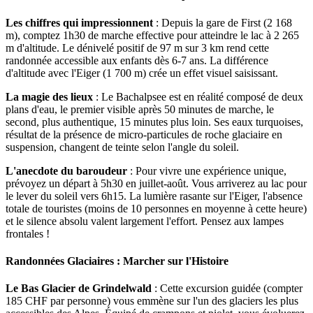
Les chiffres qui impressionnent
: Depuis la gare de First (2 168
m), comptez 1h30 de marche effective pour atteindre le lac à 2 265
m d'altitude. Le dénivelé positif de 97 m sur 3 km rend cette
randonnée accessible aux enfants dès 6-7 ans. La différence
d'altitude avec l'Eiger (1 700 m) crée un effet visuel saisissant.
La magie des lieux
: Le Bachalpsee est en réalité composé de deux
plans d'eau, le premier visible après 50 minutes de marche, le
second, plus authentique, 15 minutes plus loin. Ses eaux turquoises,
résultat de la présence de micro-particules de roche glaciaire en
suspension, changent de teinte selon l'angle du soleil.
L'anecdote du baroudeur
: Pour vivre une expérience unique,
prévoyez un départ à 5h30 en juillet-août. Vous arriverez au lac pour
le lever du soleil vers 6h15. La lumière rasante sur l'Eiger, l'absence
totale de touristes (moins de 10 personnes en moyenne à cette heure)
et le silence absolu valent largement l'effort. Pensez aux lampes
frontales !
Randonnées Glaciaires : Marcher sur l'Histoire
Le Bas Glacier de Grindelwald
: Cette excursion guidée (compter
185 CHF par personne) vous emmène sur l'un des glaciers les plus