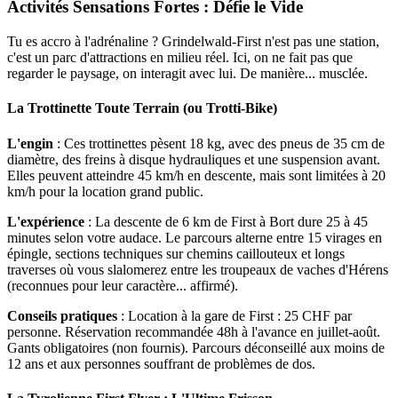
Activités Sensations Fortes : Défie le Vide
Tu es accro à l'adrénaline ? Grindelwald-First n'est pas une station,
c'est un parc d'attractions en milieu réel. Ici, on ne fait pas que
regarder le paysage, on interagit avec lui. De manière... musclée.
La Trottinette Toute Terrain (ou Trotti-Bike)
L'engin
: Ces trottinettes pèsent 18 kg, avec des pneus de 35 cm de
diamètre, des freins à disque hydrauliques et une suspension avant.
Elles peuvent atteindre 45 km/h en descente, mais sont limitées à 20
km/h pour la location grand public.
L'expérience
: La descente de 6 km de First à Bort dure 25 à 45
minutes selon votre audace. Le parcours alterne entre 15 virages en
épingle, sections techniques sur chemins caillouteux et longs
traverses où vous slalomerez entre les troupeaux de vaches d'Hérens
(reconnues pour leur caractère... affirmé).
Conseils pratiques
: Location à la gare de First : 25 CHF par
personne. Réservation recommandée 48h à l'avance en juillet-août.
Gants obligatoires (non fournis). Parcours déconseillé aux moins de
12 ans et aux personnes souffrant de problèmes de dos.