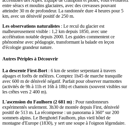
accessibles des Alpes. Équipé de crampons et piolet, vous évoluerez
entre séracs et moulins glaciaires, avec des crevasses pouvant
atteindre 30 m de profondeur. La randonnée dure 4 heures pour 5
km, avec un dénivelé positif de 250 m.
Les observations naturalistes
: Le recul du glacier est
malheureusement visible : 1,2 km depuis 1850, avec une
accélération notable depuis 2000. Les guides commentent ce
phénomène avec pédagogie, transformant la balade en leçon
d'écologie grandeur nature.
Autres Périples à Découvrir
La descente First-Bort
: 6 km de sentier serpentant à travers
alpages et forêts de mélèzes. Comptez 1h45 de marche tranquille
avec 600 m de dénivelé négatif. Parfait pour observer marmottes
(activités de 9h à 11h et 16h à 18h) et chamois (souvent visibles sur
les crêtes vers 2 400 m).
L'ascension du Faulhorn (2 681 m)
: Pour randonneurs
expérimentés seulement. 3h30 de montée depuis First, dénivelé
positif de 513 m. La récompense : un panorama à 360° sur 200
sommets alpins. Le Berghotel Faulhorn, plus vieil hôtel de
montagne d'Europe (1830), y sert une soupe à l'oignon légendaire.