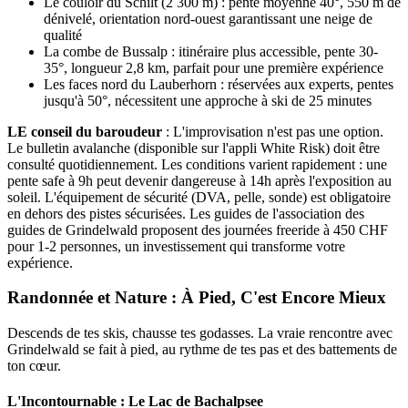
Le couloir du Schilt (2 300 m) : pente moyenne 40°, 550 m de
dénivelé, orientation nord-ouest garantissant une neige de
qualité
La combe de Bussalp : itinéraire plus accessible, pente 30-
35°, longueur 2,8 km, parfait pour une première expérience
Les faces nord du Lauberhorn : réservées aux experts, pentes
jusqu'à 50°, nécessitent une approche à ski de 25 minutes
LE conseil du baroudeur
: L'improvisation n'est pas une option.
Le bulletin avalanche (disponible sur l'appli White Risk) doit être
consulté quotidiennement. Les conditions varient rapidement : une
pente safe à 9h peut devenir dangereuse à 14h après l'exposition au
soleil. L'équipement de sécurité (DVA, pelle, sonde) est obligatoire
en dehors des pistes sécurisées. Les guides de l'association des
guides de Grindelwald proposent des journées freeride à 450 CHF
pour 1-2 personnes, un investissement qui transforme votre
expérience.
Randonnée et Nature : À Pied, C'est Encore Mieux
Descends de tes skis, chausse tes godasses. La vraie rencontre avec
Grindelwald se fait à pied, au rythme de tes pas et des battements de
ton cœur.
L'Incontournable : Le Lac de Bachalpsee