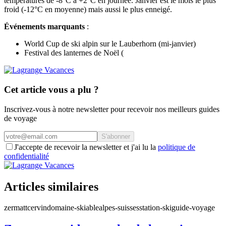
températures de -8°C à +2°C en journée. Janvier est le mois le plus
froid (-12°C en moyenne) mais aussi le plus enneigé.
Événements marquants
:
World Cup de ski alpin sur le Lauberhorn (mi-janvier)
Festival des lanternes de Noël (
Cet article vous a plu ?
Inscrivez-vous à notre newsletter pour recevoir nos meilleurs guides
de voyage
S'abonner
J'accepte de recevoir la newsletter et j'ai lu la
politique de
confidentialité
Articles similaires
zermatt
cervin
domaine-skiable
alpes-suisses
station-ski
guide-voyage