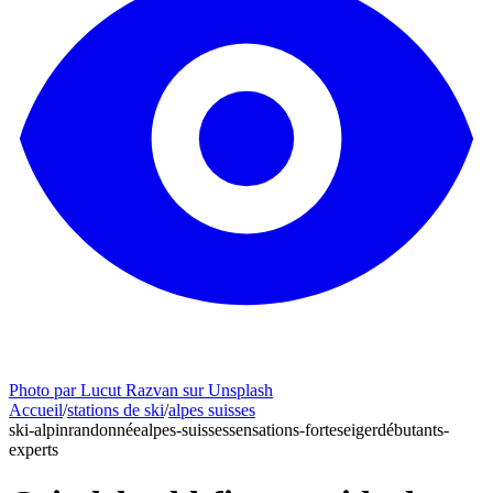
Photo par Lucut Razvan sur Unsplash
Accueil
/
stations de ski
/
alpes suisses
ski-alpin
randonnée
alpes-suisses
sensations-fortes
eiger
débutants-
experts