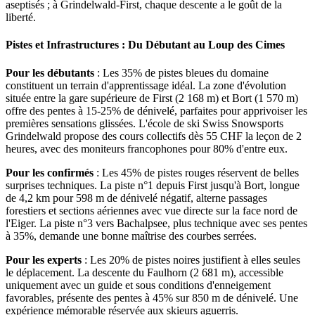
aseptisés ; à Grindelwald-First, chaque descente a le goût de la
liberté.
Pistes et Infrastructures : Du Débutant au Loup des Cimes
Pour les débutants
: Les 35% de pistes bleues du domaine
constituent un terrain d'apprentissage idéal. La zone d'évolution
située entre la gare supérieure de First (2 168 m) et Bort (1 570 m)
offre des pentes à 15-25% de dénivelé, parfaites pour apprivoiser les
premières sensations glissées. L'école de ski Swiss Snowsports
Grindelwald propose des cours collectifs dès 55 CHF la leçon de 2
heures, avec des moniteurs francophones pour 80% d'entre eux.
Pour les confirmés
: Les 45% de pistes rouges réservent de belles
surprises techniques. La piste n°1 depuis First jusqu'à Bort, longue
de 4,2 km pour 598 m de dénivelé négatif, alterne passages
forestiers et sections aériennes avec vue directe sur la face nord de
l'Eiger. La piste n°3 vers Bachalpsee, plus technique avec ses pentes
à 35%, demande une bonne maîtrise des courbes serrées.
Pour les experts
: Les 20% de pistes noires justifient à elles seules
le déplacement. La descente du Faulhorn (2 681 m), accessible
uniquement avec un guide et sous conditions d'enneigement
favorables, présente des pentes à 45% sur 850 m de dénivelé. Une
expérience mémorable réservée aux skieurs aguerris.