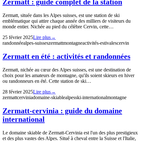
Zermatt : guide complet de la station
Zermatt, située dans les Alpes suisses, est une station de ski
emblématique qui attire chaque année des milliers de visiteurs du
monde entier. Nichée au pied du célèbre Cervin, cette…
25 février 2025
Lire plus
→
randonnée
alpes-suisses
zermatt
montagne
activités-estivales
cervin
Zermatt en été : activités et randonnées
Zermatt, nichée au cœur des Alpes suisses, est une destination de
choix pour les amateurs de montagne, qu'ils soient skieurs en hiver
ou randonneurs en été. Cette station de ski…
28 février 2025
Lire plus
→
zermatt
cervinia
domaine-skiable
alpes
ski-international
montagne
Zermatt-cervinia : guide du domaine
international
Le domaine skiable de Zermatt-Cervinia est l'un des plus prestigieux
et des plus vastes des Alpes. Situé à cheval entre la Suisse et l'Italie,