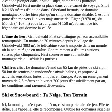
Avant de plonger dans le vif du sujet, comprenons pourquoi
Grindelwald-First mérite sa place dans votre carnet de voyage. Situé
à 2 168 mètres d'altitude dans l'Oberland bernois, ce domaine
montagneux offre bien plus qu'un simple domaine skiable. C'est une
porte d'entrée vers l'univers majestueux de l'Eiger (3 970 m), du
Mönch (4 107 m) et de la Jungfrau (4 158 m), formant ce trio
légendaire qui domine la vallée.
L'âme du lieu
: Grindelwald-First se distingue par son accessibilité
remarquable. En moins de 30 minutes depuis le village de
Grindelwald (883 m), le télécabine vous transporte dans un monde
où la nature règne en maître. Contrairement à d'autres stations
suisses plus clinquantes, First conserve une authenticité
montagnarde qui séduit les puristes.
Chiffres clés
: Le domaine s'étend sur 65 km de pistes de ski alpin,
50 km de sentiers de randonnée estivale balisés, et propose 4
activités sensations fortes uniques en Europe. Avec un enneigement
moyen de 2,5 mètres en hiver et 300 jours d'ensoleillement par an,
les conditions sont rarement décevantes.
Ski et Snowboard : Ta Neige, Ton Terrain
Ici, la montagne n'est pas un décor, c'est un partenaire de jeu. Elle te
défie, elle t'appelle, elle te récompense. Oublie les domaines skiables