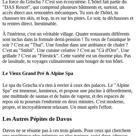
La force du Grischa ? C'est son écosystème. L'hôtel fait partie du
"DAS Resort", qui comprend plusieurs bâtiments et, surtout, un
accès direct aux remontées mécaniques. Tu sors de l'hôtel, tu
chausses tes skis, et hop, tu es sur les pistes. Le soir, tu déchausses et
tu rentres direct. Inestimable.
À l'intérieur, c'est un véritable village. Quatre restaurants différents
sont inclus dans la formule demi-pension ! Tu veux de l'asiatique le
soir ? C'est au "Thai". Une fondue dans une ambiance de chalet ?
C'est au "Stübli". Une cuisine créative ? C'est au "Cà d'Oro". Une
grillade ? C'est au "Firestick". Cette variété est un énorme plus. Pas
de lassitude, tu voyages culinairement sans bouger de ton hôtel.
Le Vieux Grand Pré & Alpine Spa
Le spa du Grischa n'a rien à envier à ceux des palaces. Le "Alpine
Spa" est immense, lumineux, et propose une piscine à débordement,
une multitude de saunas et de bains de vapeur, et des espaces de
repos où tu pourrais t'endormir en deux minutes. C'est moderne,
propre, et incroyablement relaxant. Un must après l'effort.
Les Autres Pépites de Davos
Davos ne se résume pas à ces trois géants. Pour ceux qui cherchent
une expérience plus intimiste ou plus typique, voici deux adresses