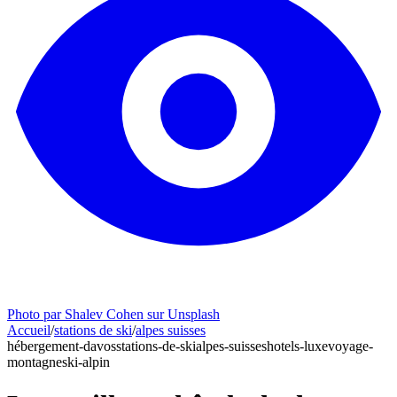
Photo par Shalev Cohen sur Unsplash
Accueil
/
stations de ski
/
alpes suisses
hébergement-davos
stations-de-ski
alpes-suisses
hotels-luxe
voyage-
montagne
ski-alpin