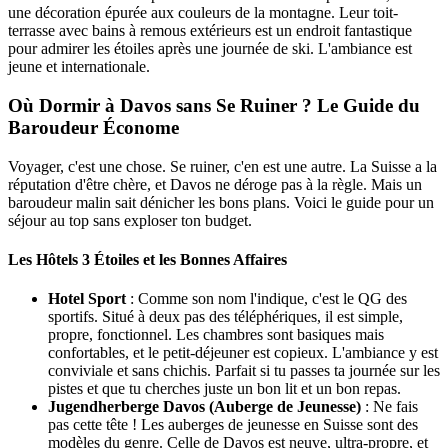
une décoration épurée aux couleurs de la montagne. Leur toit-
terrasse avec bains à remous extérieurs est un endroit fantastique
pour admirer les étoiles après une journée de ski. L'ambiance est
jeune et internationale.
Où Dormir à Davos sans Se Ruiner ? Le Guide du
Baroudeur Économe
Voyager, c'est une chose. Se ruiner, c'en est une autre. La Suisse a la
réputation d'être chère, et Davos ne déroge pas à la règle. Mais un
baroudeur malin sait dénicher les bons plans. Voici le guide pour un
séjour au top sans exploser ton budget.
Les Hôtels 3 Étoiles et les Bonnes Affaires
Hotel Sport
: Comme son nom l'indique, c'est le QG des
sportifs. Situé à deux pas des téléphériques, il est simple,
propre, fonctionnel. Les chambres sont basiques mais
confortables, et le petit-déjeuner est copieux. L'ambiance y est
conviviale et sans chichis. Parfait si tu passes ta journée sur les
pistes et que tu cherches juste un bon lit et un bon repas.
Jugendherberge Davos (Auberge de Jeunesse)
: Ne fais
pas cette tête ! Les auberges de jeunesse en Suisse sont des
modèles du genre. Celle de Davos est neuve, ultra-propre, et