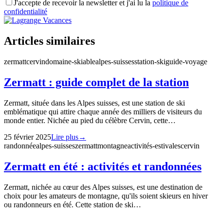
J'accepte de recevoir la newsletter et j'ai lu la
politique de
confidentialité
Articles similaires
zermatt
cervin
domaine-skiable
alpes-suisses
station-ski
guide-voyage
Zermatt : guide complet de la station
Zermatt, située dans les Alpes suisses, est une station de ski
emblématique qui attire chaque année des milliers de visiteurs du
monde entier. Nichée au pied du célèbre Cervin, cette…
25 février 2025
Lire plus
→
randonnée
alpes-suisses
zermatt
montagne
activités-estivales
cervin
Zermatt en été : activités et randonnées
Zermatt, nichée au cœur des Alpes suisses, est une destination de
choix pour les amateurs de montagne, qu'ils soient skieurs en hiver
ou randonneurs en été. Cette station de ski…