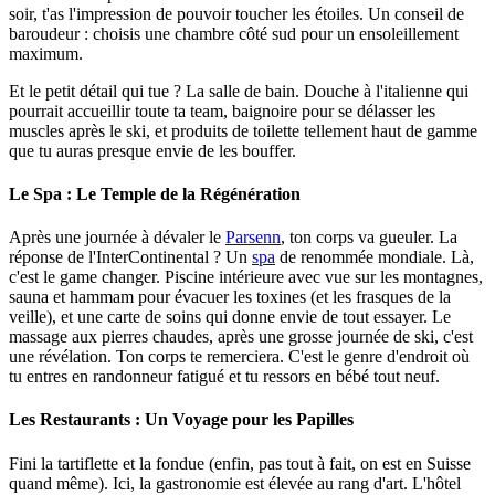
soir, t'as l'impression de pouvoir toucher les étoiles. Un conseil de
baroudeur : choisis une chambre côté sud pour un ensoleillement
maximum.
Et le petit détail qui tue ? La salle de bain. Douche à l'italienne qui
pourrait accueillir toute ta team, baignoire pour se délasser les
muscles après le ski, et produits de toilette tellement haut de gamme
que tu auras presque envie de les bouffer.
Le Spa : Le Temple de la Régénération
Après une journée à dévaler le
Parsenn
, ton corps va gueuler. La
réponse de l'InterContinental ? Un
spa
de renommée mondiale. Là,
c'est le game changer. Piscine intérieure avec vue sur les montagnes,
sauna et hammam pour évacuer les toxines (et les frasques de la
veille), et une carte de soins qui donne envie de tout essayer. Le
massage aux pierres chaudes, après une grosse journée de ski, c'est
une révélation. Ton corps te remerciera. C'est le genre d'endroit où
tu entres en randonneur fatigué et tu ressors en bébé tout neuf.
Les Restaurants : Un Voyage pour les Papilles
Fini la tartiflette et la fondue (enfin, pas tout à fait, on est en Suisse
quand même). Ici, la gastronomie est élevée au rang d'art. L'hôtel