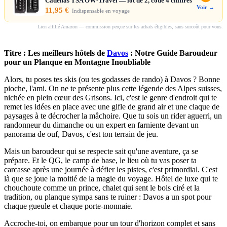
Cadenas TSA OW-Travel — lot de 2, code 4 chiffres
Voir →
11,95 €
Indispensable en voyage
Lien affilié Amazon — commission perçue sur les achats éligibles, sans surcoût pour vous.
Titre : Les meilleurs hôtels de
Davos
: Notre Guide Baroudeur
pour un Planque en Montagne Inoubliable
Alors, tu poses tes skis (ou tes godasses de rando) à Davos ? Bonne
pioche, l'ami. On ne te présente plus cette légende des Alpes suisses,
nichée en plein cœur des Grisons. Ici, c'est le genre d'endroit qui te
remet les idées en place avec une gifle de grand air et une claque de
paysages à te décrocher la mâchoire. Que tu sois un rider aguerri, un
randonneur du dimanche ou un expert en farniente devant un
panorama de ouf, Davos, c'est ton terrain de jeu.
Mais un baroudeur qui se respecte sait qu'une aventure, ça se
prépare. Et le QG, le camp de base, le lieu où tu vas poser ta
carcasse après une journée à défier les pistes, c'est primordial. C'est
là que se joue la moitié de la magie du voyage. Hôtel de luxe qui te
chouchoute comme un prince, chalet qui sent le bois ciré et la
tradition, ou planque sympa sans te ruiner : Davos a un spot pour
chaque gueule et chaque porte-monnaie.
Accroche-toi, on embarque pour un tour d'horizon complet et sans